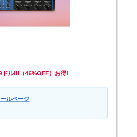
9ドル!!!（46%OFF）お得!
』のセールページ