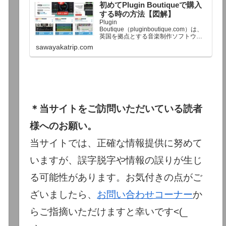
初めてPlugin Boutiqueで購入
終了予定日：日本時間：6/1（月…
する時の方法【図解】
Plugin
Boutique（pluginboutique.com）は、
英国を拠点とする音楽制作ソフトウェ
アの大手販売サイトです。充実したセ
sawayakatrip.com
ール企画と洗練された購入システム
で、世界中のミュージシャンに利用さ
れています。Plugin Boutiqueのメイン
ページ購入前に知っておきたいこと価
格表示に…
＊当サイトをご訪問いただいている読者
様へのお願い。
当サイトでは、正確な情報提供に努めて
いますが、誤字脱字や情報の誤りが生じ
る可能性があります。お気付きの点がご
ざいましたら、
お問い合わせコーナー
か
らご指摘いただけますと幸いです<(_