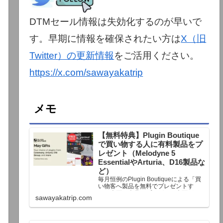
DTMセール情報は失効化するのが早いで
す。早期に情報を確保されたい方は
X（旧
Twitter）の更新情報
をご活用ください。
https://x.com/sawayakatrip
メモ
【無料特典】Plugin Boutique
で買い物する人に有料製品をプ
レゼント（Melodyne 5
EssentialやArturia、D16製品な
ど）
毎月恒例のPlugin Boutiqueによる「買
い物客へ製品を無料でプレゼントす
る」企画。今月もプレゼント企画が用
sawayakatrip.com
意されています。Plugin Boutiqueで一
定額以上のお金を出して何かを購入す
れば、以下に紹介するプレゼントを無
料で貰うことができます。＊無料配布