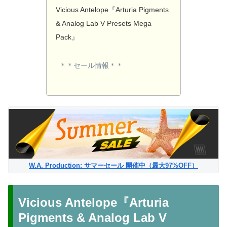
Vicious Antelope『Arturia Pigments
& Analog Lab V Presets Mega
Pack』
＊＊セール情報＊＊
W.A. Production: サマーセール 開催中（最大97%OFF）
Vicious Antelope『Arturia
Pigments & Analog Lab V