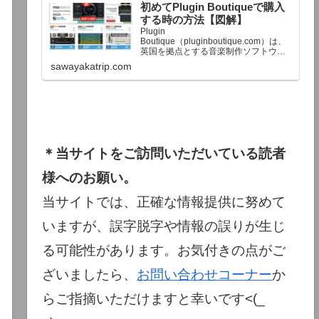
初めてPlugin Boutiqueで購入
終了予定日：日本時間：6/1（月…
する時の方法【図解】
Plugin
Boutique（pluginboutique.com）は、
英国を拠点とする音楽制作ソフトウェ
アの大手販売サイトです。充実したセ
sawayakatrip.com
ール企画と洗練された購入システム
で、世界中のミュージシャンに利用さ
れています。Plugin Boutiqueのメイン
ページ購入前に知っておきたいこと価
格表示に…
＊当サイトをご訪問いただいている読者
様へのお願い。
当サイトでは、正確な情報提供に努めて
いますが、誤字脱字や情報の誤りが生じ
る可能性があります。お気付きの点がご
ざいましたら、
お問い合わせコーナー
か
らご指摘いただけますと幸いです<(_