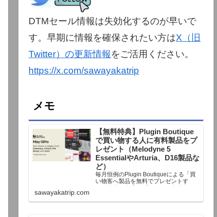
DTMセール情報は失効化するのが早いで
す。早期に情報を確保されたい方は
X（旧
Twitter）の更新情報
をご活用ください。
https://x.com/sawayakatrip
メモ
【無料特典】Plugin Boutique
で買い物する人に有料製品をプ
レゼント（Melodyne 5
EssentialやArturia、D16製品な
ど）
毎月恒例のPlugin Boutiqueによる「買
い物客へ製品を無料でプレゼントす
る」企画。今月もプレゼント企画が用
sawayakatrip.com
意されています。Plugin Boutiqueで一
定額以上のお金を出して何かを購入す
れば、以下に紹介するプレゼントを無
料で貰うことができます。＊無料配布