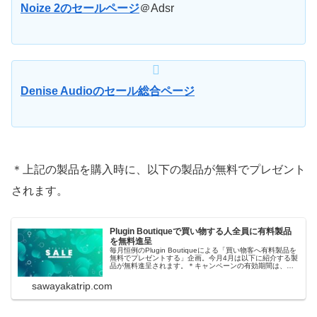
Noize 2のセールページ
＠Adsr
Denise Audioのセール総合ページ
＊上記の製品を購入時に、以下の製品が無料でプレゼント
されます。
Plugin Boutiqueで買い物する人全員に有料製品
を無料進呈
毎月恒例のPlugin Boutiqueによる「買い物客へ有料製品を
無料でプレゼントする」企画。今月4月は以下に紹介する製
品が無料進呈されます。＊キャンペーンの有効期間は、日
本時間の5/2（火）夕方までの予定です。Dear
Reality『EXOVERB Micro』簡単操作で3次元的な深さを生
sawayakatrip.com
み出...