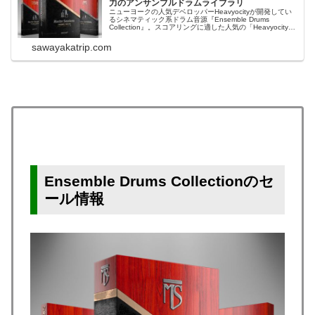
力のアンサンブルドラムライブラリ
ニューヨークの人気デベロッパーHeavyocityが開発してい
るシネマティック系ドラム音源『Ensemble Drums
Collection』。スコアリングに適した人気の「Heavyocity
Master Sessions」シリーズの一角です。＊Heavyocityのほ
とんどの製品は（無料版の）...
sawayakatrip.com
Ensemble Drums Collectionのセ
ール情報