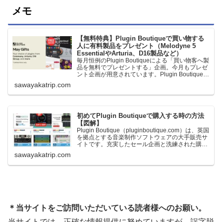
メモ
【無料特典】Plugin Boutiqueで買い物する
人に有料製品をプレゼント（Melodyne 5
EssentialやArturia、D16製品など）
毎月恒例のPlugin Boutiqueによる「買い物客へ製
品を無料でプレゼントする」企画。今月もプレゼ
ント企画が用意されています。Plugin Boutiqueで
一定額以上のお金を出して何かを購入すれば、以
sawayakatrip.com
下に紹介するプレゼントを無料で貰うことができ
ます。＊無料配布終了予定日：日本時間：
6/1（月…
初めてPlugin Boutiqueで購入する時の方法
【図解】
Plugin Boutique（pluginboutique.com）は、英国
を拠点とする音楽制作ソフトウェアの大手販売サ
イトです。充実したセール企画と洗練された購入
システムで、世界中のミュージシャンに利用され
sawayakatrip.com
ています。Plugin Boutiqueのメインページ購入前
に知っておきたいこと価格表示に…
＊当サイトをご訪問いただいている読者様へのお願い。
当サイトでは、正確な情報提供に努めていますが、誤字脱