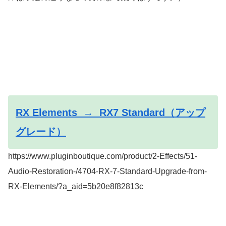
RX Elements → RX7 Standard（アップ
グレード）
https://www.pluginboutique.com/product/2-Effects/51-
Audio-Restoration-/4704-RX-7-Standard-Upgrade-from-
RX-Elements/?a_aid=5b20e8f82813c