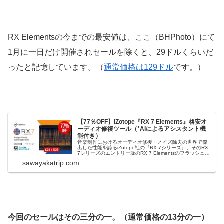
RX Elementsの
今までの最安値は、ここ（
BHPhoto）にて
1
月に一日だけ開催されセールを除くと、
29ドルくらいだ
ったと記憶しています。（
通常価格は129ドル
です。）
【77％OFF】iZotope『RX 7 Elements』格安オ
ーディオ修復ツール（*AIによるアシスタント機
能付き）
音楽制作におけるオーディオ修復・ノイズ除去の世界で傑
出した性能を誇るiZotope社の『RX 7シリーズ』。そのRX
7シリーズのエントリー版のRX 7 Elementsのフラッシュセ
ールが開催されています（77％OFF）。RX 7 Elementsの
sawayakatrip.com
フラッシュセールRX Elements「RX E...
今回のセールはその三分の一。（通常価格の13分の一）