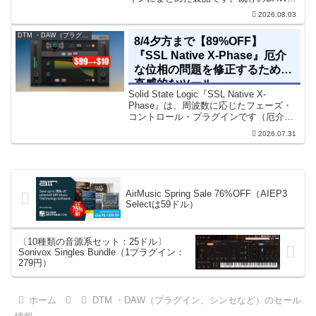
乗り換えることなく、68種類のシンセや
2026.08.03
エフェクト、CV配線をそのままトラック
に追加できます。通常199...
DTM ・DAW（プラグイン、シンセなど）のセール情報
8/4夕方まで【89%OFF】
『SSL Native X-Phase』厄介
な位相の問題を修正するための
直感的なツール
Solid State Logic『SSL Native X-
Phase』は、周波数に応じたフェーズ・
コントロール・プラグインです（厄介な
位相の問題を修正するための直感的なツ
2026.07.31
ールです）。特定の周波数で位相をシフ
トさせるオールパスフィルターで...
AirMusic Spring Sale 76%OFF（AIEP3
Selectは59ドル）
〔10種類の音源系セット：25ドル〕
Sonivox Singles Bundle（1プラグイン：
279円）
ホーム
DTM ・DAW（プラグイン、シンセなど）のセール