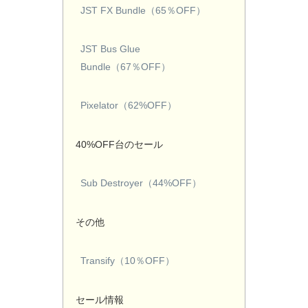
JST FX Bundle（65％OFF）
JST Bus Glue
Bundle（67％OFF）
Pixelator（62%OFF）
40%OFF台のセール
Sub Destroyer（44%OFF）
その他
Transify（10％OFF）
セール情報