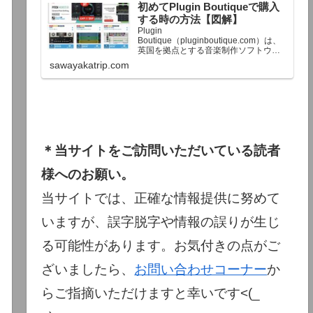
初めてPlugin Boutiqueで購入
終了予定日：日本時間：6/1（月…
する時の方法【図解】
Plugin
Boutique（pluginboutique.com）は、
英国を拠点とする音楽制作ソフトウェ
アの大手販売サイトです。充実したセ
sawayakatrip.com
ール企画と洗練された購入システム
で、世界中のミュージシャンに利用さ
れています。Plugin Boutiqueのメイン
ページ購入前に知っておきたいこと価
格表示に…
＊当サイトをご訪問いただいている読者
様へのお願い。
当サイトでは、正確な情報提供に努めて
いますが、誤字脱字や情報の誤りが生じ
る可能性があります。お気付きの点がご
ざいましたら、
お問い合わせコーナー
か
らご指摘いただけますと幸いです<(_