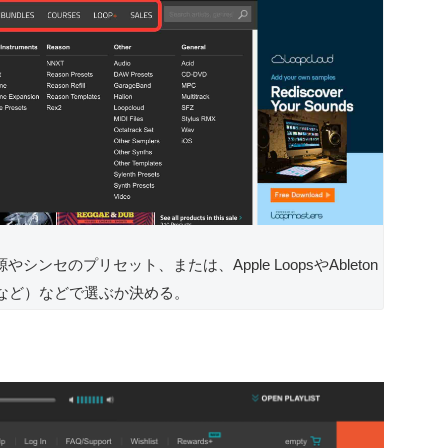
セのプリセット、または、Apple LoopsやAbleton
akt音源など）などで選ぶか決める。