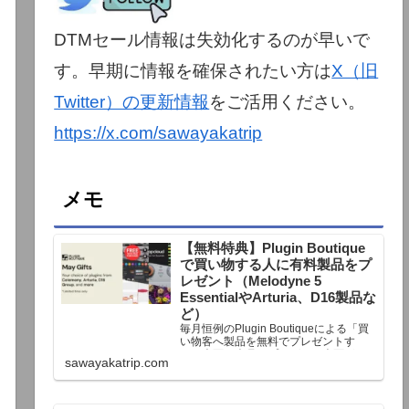
DTMセール情報は失効化するのが早いで
す。早期に情報を確保されたい方は
X（旧
Twitter）の更新情報
をご活用ください。
https://x.com/sawayakatrip
メモ
【無料特典】Plugin Boutique
で買い物する人に有料製品をプ
レゼント（Melodyne 5
EssentialやArturia、D16製品な
ど）
毎月恒例のPlugin Boutiqueによる「買
い物客へ製品を無料でプレゼントす
る」企画。今月もプレゼント企画が用
sawayakatrip.com
意されています。Plugin Boutiqueで一
定額以上のお金を出して何かを購入す
れば、以下に紹介するプレゼントを無
料で貰うことができます。＊無料配布