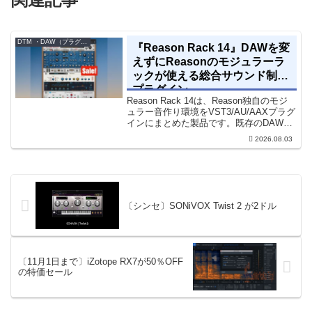
DTM ・DAW（プラグイン、シンセなど）のセール情報
『Reason Rack 14』DAWを変
えずにReasonのモジュラーラ
ックが使える総合サウンド制作
プラグイン
Reason Rack 14は、Reason独自のモジ
ュラー音作り環境をVST3/AU/AAXプラグ
インにまとめた製品です。既存のDAWを
乗り換えることなく、68種類のシンセや
2026.08.03
エフェクト、CV配線をそのままトラック
に追加できます。通常199...
〔シンセ〕SONiVOX Twist 2 が2ドル
〔11月1日まで〕iZotope RX7が50％OFF
の特価セール