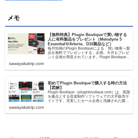
メモ
【無料特典】Plugin Boutiqueで買い物する
人に有料製品をプレゼント（Melodyne 5
EssentialやArturia、D16製品など）
毎月恒例のPlugin Boutiqueによる「買い物客へ製
品を無料でプレゼントする」企画。今月もプレゼ
ント企画が用意されています。Plugin Boutiqueで
一定額以上のお金を出して何かを購入すれば、以
sawayakatrip.com
下に紹介するプレゼントを無料で貰うことができ
ます。＊無料配布終了予定日：日本時間：
6/1（月…
初めてPlugin Boutiqueで購入する時の方法
【図解】
Plugin Boutique（pluginboutique.com）は、英国
を拠点とする音楽制作ソフトウェアの大手販売サ
イトです。充実したセール企画と洗練された購入
システムで、世界中のミュージシャンに利用され
sawayakatrip.com
ています。Plugin Boutiqueのメインページ購入前
に知っておきたいこと価格表示に…