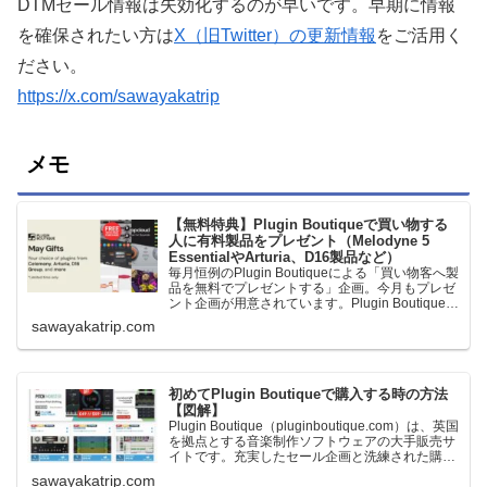
DTMセール情報は失効化するのが早いです。早期に情報
を確保されたい方は
X（旧Twitter）の更新情報
をご活用く
ださい。
https://x.com/sawayakatrip
メモ
【無料特典】Plugin Boutiqueで買い物する
人に有料製品をプレゼント（Melodyne 5
EssentialやArturia、D16製品など）
毎月恒例のPlugin Boutiqueによる「買い物客へ製
品を無料でプレゼントする」企画。今月もプレゼ
ント企画が用意されています。Plugin Boutiqueで
一定額以上のお金を出して何かを購入すれば、以
sawayakatrip.com
下に紹介するプレゼントを無料で貰うことができ
ます。＊無料配布終了予定日：日本時間：
6/1（月…
初めてPlugin Boutiqueで購入する時の方法
【図解】
Plugin Boutique（pluginboutique.com）は、英国
を拠点とする音楽制作ソフトウェアの大手販売サ
イトです。充実したセール企画と洗練された購入
システムで、世界中のミュージシャンに利用され
sawayakatrip.com