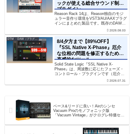
ックが使える総合サウンド制作
プラグイン
Reason Rack 14は、Reason独自のモジ
ュラー音作り環境をVST3/AU/AAXプラグ
インにまとめた製品です。既存のDAWを
乗り換えることなく、68種類のシンセや
2026.08.03
エフェクト、CV配線をそのままトラック
に追加できます。通常199...
DTM ・DAW（プラグイン、シンセなど）のセール情報
8/4夕方まで【89%OFF】
『SSL Native X-Phase』厄介
な位相の問題を修正するための
直感的なツール
Solid State Logic『SSL Native X-
Phase』は、周波数に応じたフェーズ・
コントロール・プラグインです（厄介な
位相の問題を修正するための直感的なツ
2026.07.31
ールです）。特定の周波数で位相をシフ
トさせるオールパスフィルターで...
ベース&リードに良い！Airのシンセ
Vacuum Proのモノフォニック版
「Vacuum Vintage」がクログレ特価セー
ル