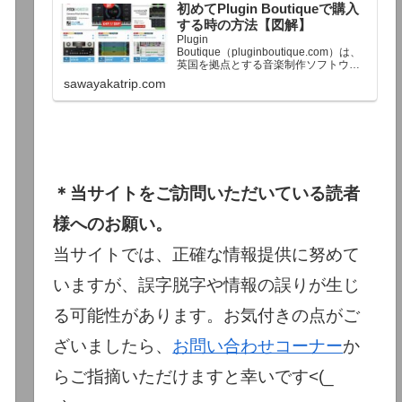
初めてPlugin Boutiqueで購入
終了予定日：日本時間：6/1（月…
する時の方法【図解】
Plugin
Boutique（pluginboutique.com）は、
英国を拠点とする音楽制作ソフトウェ
アの大手販売サイトです。充実したセ
sawayakatrip.com
ール企画と洗練された購入システム
で、世界中のミュージシャンに利用さ
れています。Plugin Boutiqueのメイン
ページ購入前に知っておきたいこと価
格表示に…
＊当サイトをご訪問いただいている読者
様へのお願い。
当サイトでは、正確な情報提供に努めて
いますが、誤字脱字や情報の誤りが生じ
る可能性があります。お気付きの点がご
ざいましたら、
お問い合わせコーナー
か
らご指摘いただけますと幸いです<(_