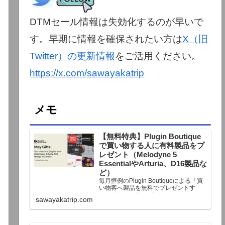
DTMセール情報は失効化するのが早いで
す。早期に情報を確保されたい方は
X（旧
Twitter）の更新情報
をご活用ください。
https://x.com/sawayakatrip
メモ
【無料特典】Plugin Boutique
で買い物する人に有料製品をプ
レゼント（Melodyne 5
EssentialやArturia、D16製品な
ど）
毎月恒例のPlugin Boutiqueによる「買
い物客へ製品を無料でプレゼントす
る」企画。今月もプレゼント企画が用
sawayakatrip.com
意されています。Plugin Boutiqueで一
定額以上のお金を出して何かを購入す
れば、以下に紹介するプレゼントを無
料で貰うことができます。＊無料配布