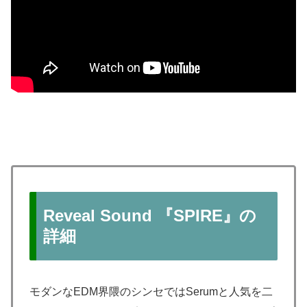
Reveal Sound 『SPIRE』の
詳細
モダンなEDM界隈のシンセではSerumと人気を二