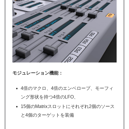
モジュレーション
機能：
4倍のマクロ、4倍のエンベロープ、モーフィ
ング形状を持つ4倍のLFO、
15個のMatrixスロットにそれぞれ2個のソース
と4個のターゲットを装備