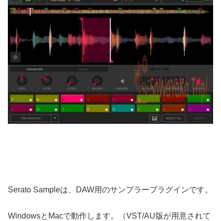
Serato Sampleは、DAW用のサンプラープラグインです。
WindowsとMacで動作します。（VST/AU版が用意されて