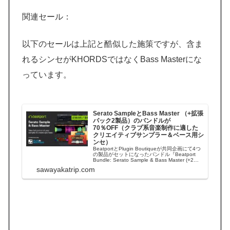
関連セール：
以下のセールは上記と酷似した施策ですが、含ま
れるシンセがKHORDSではなくBass Masterにな
っています。
Serato SampleとBass Master （+拡張
パック2製品）のバンドルが
70％OFF（クラブ系音楽制作に適した
クリエイティブサンプラー＆ベース用シ
ンセ）
BeatportとPlugin Boutiqueが共同企画にて4つ
の製品がセットになったバンドル『Beatport
Bundle: Serato Sample & Bass Master (+2
Expansions)』が、70％OFFのセールになって
sawayakatrip.com
います。Serato Sample（クリエイティ...