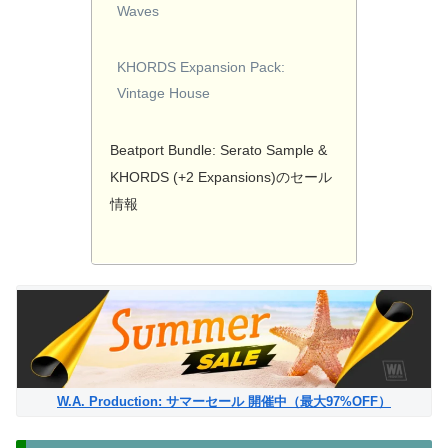
Waves
KHORDS Expansion Pack:
Vintage House
Beatport Bundle: Serato Sample &
KHORDS (+2 Expansions)のセール
情報
W.A. Production: サマーセール 開催中（最大97%OFF）