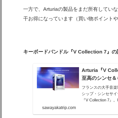
一方で、Arturiaの製品をまだ所有してい
干お得になっています（買い物ポイント
キーボードバンドル『V Collection 7』
Arturia『V 
至高のシンセ＆
フランスの大手音楽制
シップ・シンセサイ
『V Collecti
ルも超えてきました
sawayakatrip.com
50％OFFセール復活来