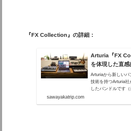
『FX Collection』の詳細：
Arturia『FX
を体現した直感
Arturiaから新しい
技術を持つArtur
したバンドルです（
ドルは、通常でも個
sawayakatrip.com
す。（そして現在、半.