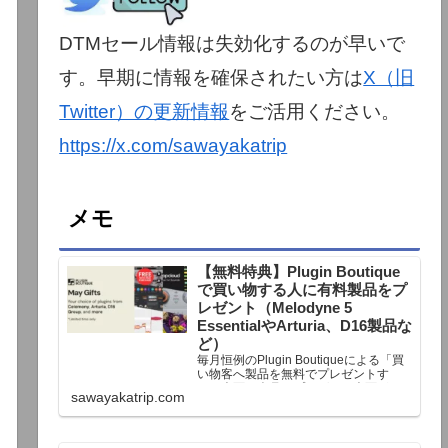
DTMセール情報は失効化するのが早いで
す。早期に情報を確保されたい方は
X（旧
Twitter）の更新情報
をご活用ください。
https://x.com/sawayakatrip
メモ
【無料特典】Plugin Boutique
で買い物する人に有料製品をプ
レゼント（Melodyne 5
EssentialやArturia、D16製品な
ど）
毎月恒例のPlugin Boutiqueによる「買
い物客へ製品を無料でプレゼントす
る」企画。今月もプレゼント企画が用
sawayakatrip.com
意されています。Plugin Boutiqueで一
定額以上のお金を出して何かを購入す
れば、以下に紹介するプレゼントを無
料で貰うことができます。＊無料配布