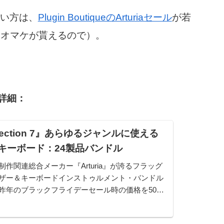
ない方は、
Plugin BoutiqueのArturiaセール
が若
やオマケが貰えるので）。
の詳細：
Collection 7』あらゆるジャンルに使える
キーボード：24製品バンドル
作関連総合メーカー『Arturia』が誇るフラッグ
ザー＆キーボードインストゥルメント・バンドル
on 7』。昨年のブラックフライデーセール時の価格を50ド
。追記：実質的なブラックフライデー施策として
て...