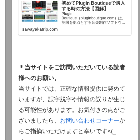
初めてPlugin Boutiqueで購入
終了予定日：日本時間：6/1（月…
する時の方法【図解】
Plugin
Boutique（pluginboutique.com）は、
英国を拠点とする音楽制作ソフトウェ
アの大手販売サイトです。充実したセ
sawayakatrip.com
ール企画と洗練された購入システム
で、世界中のミュージシャンに利用さ
れています。Plugin Boutiqueのメイン
ページ購入前に知っておきたいこと価
格表示に…
＊当サイトをご訪問いただいている読者
様へのお願い。
当サイトでは、正確な情報提供に努めて
いますが、誤字脱字や情報の誤りが生じ
る可能性があります。お気付きの点がご
ざいましたら、
お問い合わせコーナー
か
らご指摘いただけますと幸いです<(_