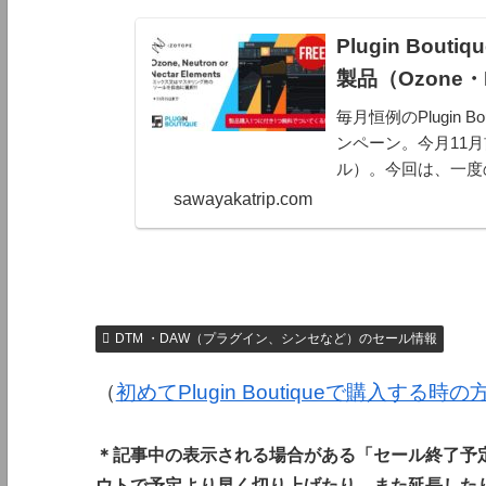
Plugin Bouti
製品（Ozone・N
毎月恒例のPlugin
ンペーン。今月11月前半
ル）。今回は、一度の買
スできます。三度買
sawayakatrip.com
と...
DTM ・DAW（プラグイン、シンセなど）のセール情報
（
初めてPlugin Boutiqueで購入する時
＊記事中の表示される場合がある「セール終了予
ウトで予定より早く切り上げたり、また延長した