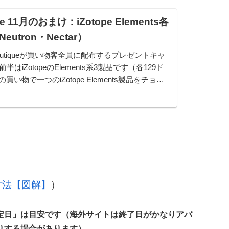
que 11月のおまけ：iZotope Elements各
eutron・Nectar）
 Boutiqueが買い物客全員に配布するプレゼントキャ
はiZotopeのElements系3製品です（各129ド
い物で一つのiZotope Elements製品をチョイ
い物をすると、三つの製品をすべて網羅するこ
の方法【図解】
）
定日」は目安です（海外サイトは終了日がかなりアバ
りする場合があります）。