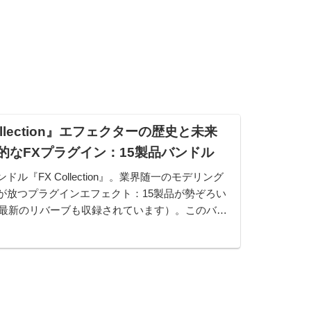
 Collection』エフェクターの歴史と未来
的なFXプラグイン：15製品バンドル
バンドル『FX Collection』。業界随一のモデリング
ia社が放つプラグインエフェクト：15製品が勢ぞろい
最新のリバーブも収録されています）。このバン
別に購入するのと比べてかなりお得になっていま
..