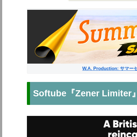
W.A. Production: 
Softube『Zener Limiter