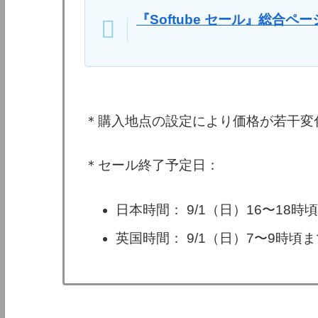
『Softube セール』総合ペー
＊購入地点の設定により価格が若干変
＊セール終了予定日：
日本時間： 9/1（日）16〜18
英国時間： 9/1（日）7〜9時頃