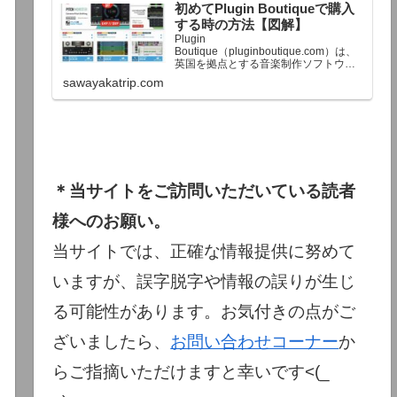
初めてPlugin Boutiqueで購入
終了予定日：日本時間：6/1（月…
する時の方法【図解】
Plugin
Boutique（pluginboutique.com）は、
英国を拠点とする音楽制作ソフトウェ
アの大手販売サイトです。充実したセ
sawayakatrip.com
ール企画と洗練された購入システム
で、世界中のミュージシャンに利用さ
れています。Plugin Boutiqueのメイン
ページ購入前に知っておきたいこと価
格表示に…
＊当サイトをご訪問いただいている読者
様へのお願い。
当サイトでは、正確な情報提供に努めて
いますが、誤字脱字や情報の誤りが生じ
る可能性があります。お気付きの点がご
ざいましたら、
お問い合わせコーナー
か
らご指摘いただけますと幸いです<(_