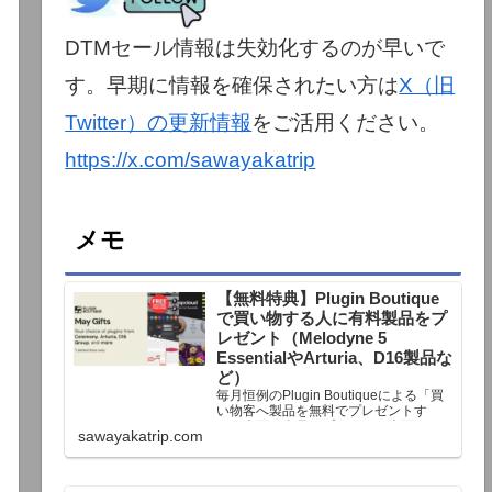
DTMセール情報は失効化するのが早いで
す。早期に情報を確保されたい方は
X（旧
Twitter）の更新情報
をご活用ください。
https://x.com/sawayakatrip
メモ
【無料特典】Plugin Boutique
で買い物する人に有料製品をプ
レゼント（Melodyne 5
EssentialやArturia、D16製品な
ど）
毎月恒例のPlugin Boutiqueによる「買
い物客へ製品を無料でプレゼントす
る」企画。今月もプレゼント企画が用
sawayakatrip.com
意されています。Plugin Boutiqueで一
定額以上のお金を出して何かを購入す
れば、以下に紹介するプレゼントを無
料で貰うことができます。＊無料配布