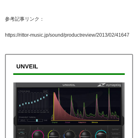
参考記事リンク：
https://rittor-music.jp/sound/productreview/2013/02/41647
UNVEIL