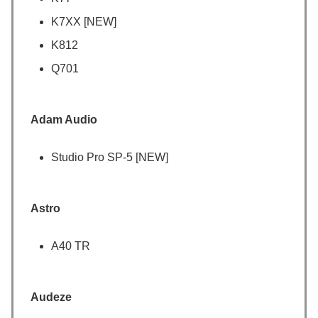
K7XX [NEW]
K812
Q701
Adam Audio
Studio Pro SP-5 [NEW]
Astro
A40 TR
Audeze