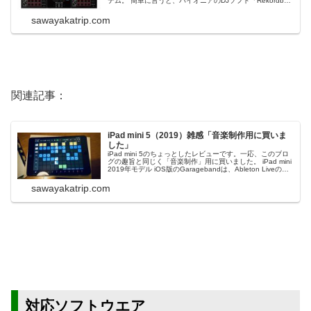
テム。 簡単に言うと、パイオニアのDJソフト「Rekordbox
DJ」が付属したプラッター（疑似ターンテーブル）付きDJ
コントローラー。 すでにPCを持っていれば、これを買う...
sawayakatrip.com
関連記事：
iPad mini 5（2019）雑感「音楽制作用に買いま
した」
iPad mini 5のちょっとしたレビューです。一応、このブロ
グの趣旨と同じく「音楽制作」用に買いました。 iPad mini
2019年モデル iOS版のGaragebandは、Ableton Liveのセ
ッションビュー的な「live loops」モードが備わっていま
す。寝転びながら気軽に音楽制...
sawayakatrip.com
対応ソフトウエア