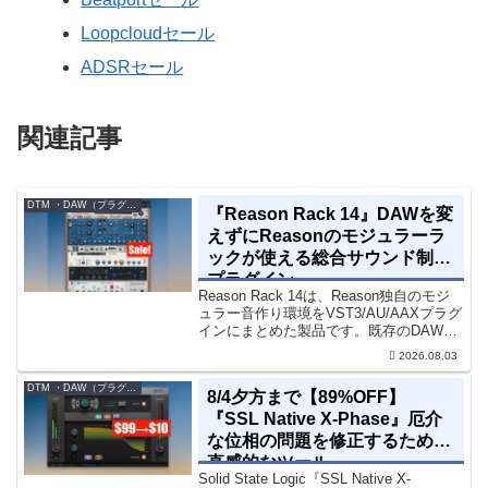
Loopcloudセール
ADSRセール
関連記事
DTM ・DAW（プラグイン、シンセなど）のセール情報
『Reason Rack 14』DAWを変
えずにReasonのモジュラーラ
ックが使える総合サウンド制作
プラグイン
Reason Rack 14は、Reason独自のモジ
ュラー音作り環境をVST3/AU/AAXプラグ
インにまとめた製品です。既存のDAWを
乗り換えることなく、68種類のシンセや
2026.08.03
エフェクト、CV配線をそのままトラック
に追加できます。通常199...
DTM ・DAW（プラグイン、シンセなど）のセール情報
8/4夕方まで【89%OFF】
『SSL Native X-Phase』厄介
な位相の問題を修正するための
直感的なツール
Solid State Logic『SSL Native X-