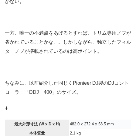
がない。
一方、唯一の不満点をあげるとすれば、トリム専用ノブが
省かれていることかな。。しかしながら、独立したフィル
ターノブが搭載されているのは高ポイント。
ちなみに、以前紹介した同じくPionieer DJ製のDJコント
ローラー「DDJー400」のサイズ。
⬇️
最大外形寸法 (W x D x H)
482.0 x 272.4 x 58.5 mm
本体質量
2.1 kg