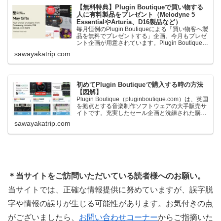
【無料特典】Plugin Boutiqueで買い物する
人に有料製品をプレゼント（Melodyne 5
EssentialやArturia、D16製品など）
毎月恒例のPlugin Boutiqueによる「買い物客へ製
品を無料でプレゼントする」企画。今月もプレゼ
ント企画が用意されています。Plugin Boutiqueで
一定額以上のお金を出して何かを購入すれば、以
sawayakatrip.com
下に紹介するプレゼントを無料で貰うことができ
ます。＊無料配布終了予定日：日本時間：
6/1（月…
初めてPlugin Boutiqueで購入する時の方法
【図解】
Plugin Boutique（pluginboutique.com）は、英国
を拠点とする音楽制作ソフトウェアの大手販売サ
イトです。充実したセール企画と洗練された購入
システムで、世界中のミュージシャンに利用され
sawayakatrip.com
ています。Plugin Boutiqueのメインページ購入前
に知っておきたいこと価格表示に…
＊当サイトをご訪問いただいている読者様へのお願い。
当サイトでは、正確な情報提供に努めていますが、誤字脱
字や情報の誤りが生じる可能性があります。お気付きの点
がございましたら、
お問い合わせコーナー
からご指摘いた