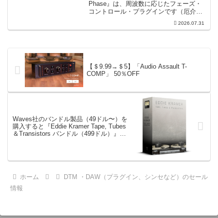
Phase』は、周波数に応じたフェーズ・
コントロール・プラグインです（厄介な
位相の問題を修正するための直感的なツ
2026.07.31
ールです）。特定の周波数で位相をシフ
トさせるオールパスフィルターで...
【＄9.99→＄5】「Audio Assault T-
COMP」 50％OFF
Waves社のバンドル製品（49ドル〜）を
購入すると『Eddie Kramer Tape, Tubes
＆Transistors バンドル（499ドル）』が
無料で貰える
ホーム
DTM ・DAW（プラグイン、シンセなど）のセール
情報