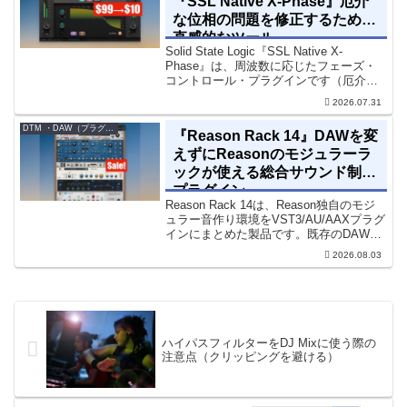
『SSL Native X-Phase』厄介
な位相の問題を修正するための
直感的なツール
Solid State Logic『SSL Native X-
Phase』は、周波数に応じたフェーズ・
コントロール・プラグインです（厄介な
位相の問題を修正するための直感的なツ
2026.07.31
ールです）。特定の周波数で位相をシフ
トさせるオールパスフィルターで...
DTM ・DAW（プラグイン、シンセなど）のセール情報
『Reason Rack 14』DAWを変
えずにReasonのモジュラーラ
ックが使える総合サウンド制作
プラグイン
Reason Rack 14は、Reason独自のモジ
ュラー音作り環境をVST3/AU/AAXプラグ
インにまとめた製品です。既存のDAWを
乗り換えることなく、68種類のシンセや
2026.08.03
エフェクト、CV配線をそのままトラック
に追加できます。通常199...
ハイパスフィルターをDJ Mixに使う際の
注意点（クリッピングを避ける）