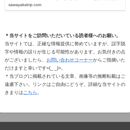
システムで、世界中のミュージシャンに利用され
sawayakatrip.com
ています。Plugin Boutiqueのメインページ購入前
に知っておきたいこと価格表示に…
＊当サイトをご訪問いただいている読者様へのお願い。
当サイトでは、正確な情報提供に努めていますが、誤字脱
字や情報の誤りが生じる可能性があります。お気付きの点
がございましたら、
お問い合わせコーナー
からご指摘いた
だけますと幸いです<(_ _)>。
＊当ブログに掲載されている文章、画像等の無断転載はご
遠慮下さい。リンクはご自由にどうぞ。詳細な当サイトの
きまりは
こちら
。