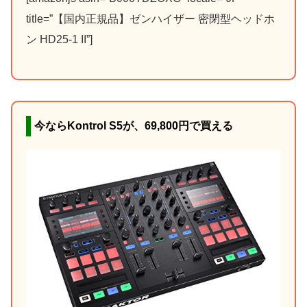
title=”【国内正規品】ゼンハイザー 密閉型ヘッドホ
ン HD25-1 II”]
今ならKontrol S5が、6
9,800円
で買える