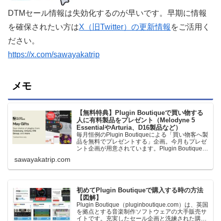
DTMセール情報は失効化するのが早いです。早期に情報
を確保されたい方は
X（旧Twitter）の更新情報
をご活用く
ださい。
https://x.com/sawayakatrip
メモ
【無料特典】Plugin Boutiqueで買い物する
人に有料製品をプレゼント（Melodyne 5
EssentialやArturia、D16製品など）
毎月恒例のPlugin Boutiqueによる「買い物客へ製
品を無料でプレゼントする」企画。今月もプレゼ
ント企画が用意されています。Plugin Boutiqueで
一定額以上のお金を出して何かを購入すれば、以
sawayakatrip.com
下に紹介するプレゼントを無料で貰うことができ
ます。＊無料配布終了予定日：日本時間：
6/1（月…
初めてPlugin Boutiqueで購入する時の方法
【図解】
Plugin Boutique（pluginboutique.com）は、英国
を拠点とする音楽制作ソフトウェアの大手販売サ
イトです。充実したセール企画と洗練された購入