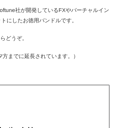
ctionは、Softune社が開発しているFXやバーチャルイン
ットにしたお徳用バンドルです。
からどうぞ。
7 夕方までに延長されています。）