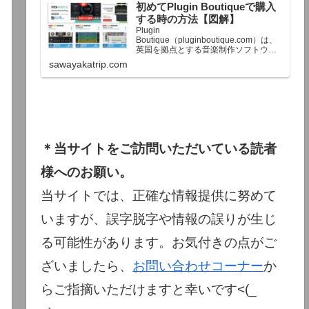
初めてPlugin Boutiqueで購入
終了予定日：日本時間：6/1（月…
する時の方法【図解】
Plugin
Boutique（pluginboutique.com）は、
英国を拠点とする音楽制作ソフトウェ
アの大手販売サイトです。充実したセ
sawayakatrip.com
ール企画と洗練された購入システム
で、世界中のミュージシャンに利用さ
れています。Plugin Boutiqueのメイン
ページ購入前に知っておきたいこと価
格表示に…
＊当サイトをご訪問いただいている読者
様へのお願い。
当サイトでは、正確な情報提供に努めて
いますが、誤字脱字や情報の誤りが生じ
る可能性があります。お気付きの点がご
ざいましたら、
お問い合わせコーナー
か
らご指摘いただけますと幸いです<(_