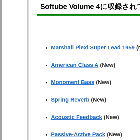
Softube Volume 4に
収録され
Marshall Plexi Super Lead 1959
(
American Class A
(New)
Monoment Bass
(New)
Spring Reverb
(New)
Acoustic Feedback
(New)
Passive-Active Pack
(New)