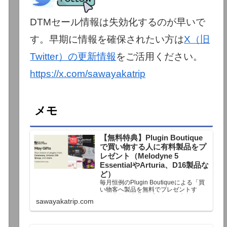
DTMセール情報は失効化するのが早いで
す。早期に情報を確保されたい方は
X（旧
Twitter）の更新情報
をご活用ください。
https://x.com/sawayakatrip
メモ
【無料特典】Plugin Boutique
で買い物する人に有料製品をプ
レゼント（Melodyne 5
EssentialやArturia、D16製品な
ど）
毎月恒例のPlugin Boutiqueによる「買
い物客へ製品を無料でプレゼントす
る」企画。今月もプレゼント企画が用
sawayakatrip.com
意されています。Plugin Boutiqueで一
定額以上のお金を出して何かを購入す
れば、以下に紹介するプレゼントを無
料で貰うことができます。＊無料配布