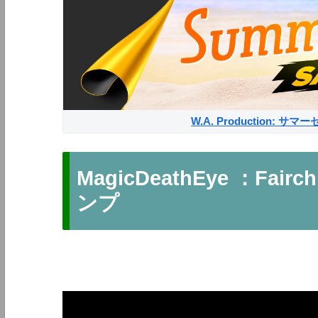
W.A. Production: 
MagicDeathEye ：Fai
ンプ