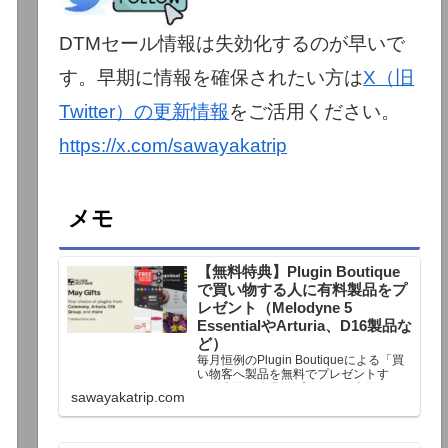
DTMセール情報は失効化するのが早いで
す。早期に情報を確保されたい方は
X（旧
Twitter）の更新情報
をご活用ください。
https://x.com/sawayakatrip
メモ
【無料特典】Plugin Boutique
で買い物する人に有料製品をプ
レゼント（Melodyne 5
EssentialやArturia、D16製品な
ど）
毎月恒例のPlugin Boutiqueによる「買
い物客へ製品を無料でプレゼントす
る」企画。今月もプレゼント企画が用
sawayakatrip.com
意されています。Plugin Boutiqueで一
定額以上のお金を出して何かを購入す
れば、以下に紹介するプレゼントを無
料で貰うことができます。＊無料配布