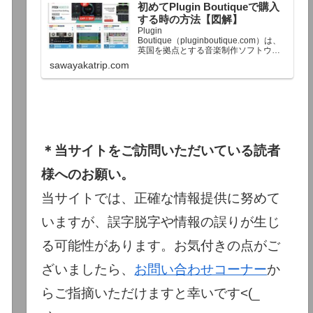
初めてPlugin Boutiqueで購入
終了予定日：日本時間：6/1（月…
する時の方法【図解】
Plugin
Boutique（pluginboutique.com）は、
英国を拠点とする音楽制作ソフトウェ
アの大手販売サイトです。充実したセ
sawayakatrip.com
ール企画と洗練された購入システム
で、世界中のミュージシャンに利用さ
れています。Plugin Boutiqueのメイン
ページ購入前に知っておきたいこと価
格表示に…
＊当サイトをご訪問いただいている読者
様へのお願い。
当サイトでは、正確な情報提供に努めて
いますが、誤字脱字や情報の誤りが生じ
る可能性があります。お気付きの点がご
ざいましたら、
お問い合わせコーナー
か
らご指摘いただけますと幸いです<(_