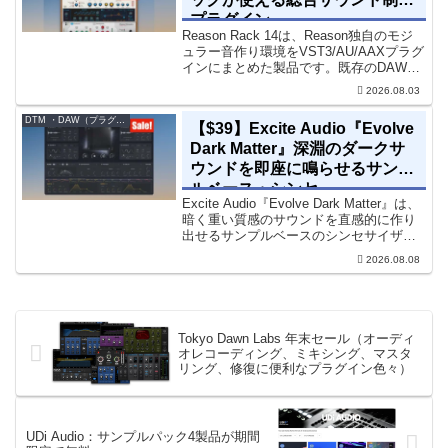
プラグイン
Reason Rack 14は、Reason独自のモジ
ュラー音作り環境をVST3/AU/AAXプラグ
インにまとめた製品です。既存のDAWを
乗り換えることなく、68種類のシンセや
2026.08.03
エフェクト、CV配線をそのままトラック
に追加できます。通常199...
DTM ・DAW（プラグイン、シンセなど）のセール情報
【$39】Excite Audio『Evolve
Dark Matter』深淵のダークサ
ウンドを即座に鳴らせるサンプ
ルベース・シンセ
Excite Audio『Evolve Dark Matter』は、
暗く重い質感のサウンドを直感的に作り
出せるサンプルベースのシンセサイザー
です。ダークD&Bやアトモスフェリッ
2026.08.08
ク・テクノ、シネマティック作品に適し
た暗色系ハイブリッド音源です...
Tokyo Dawn Labs 年末セール（オーディ
オレコーディング、ミキシング、マスタ
リング、修復に便利なプラグイン色々）
UDi Audio：サンプルパック4製品が期間