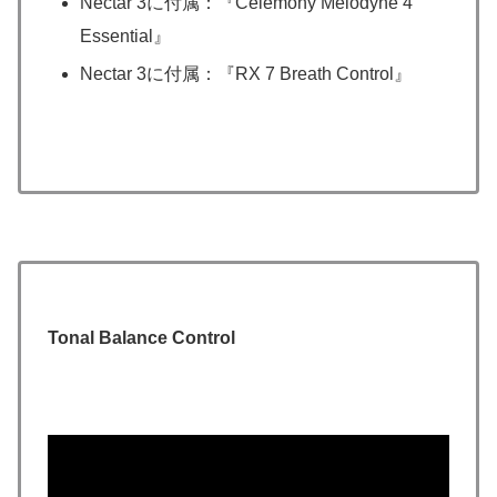
Nectar 3に付属：『Celemony Melodyne 4
Essential』
Nectar 3に付属：『RX 7 Breath Control』
Tonal Balance Control