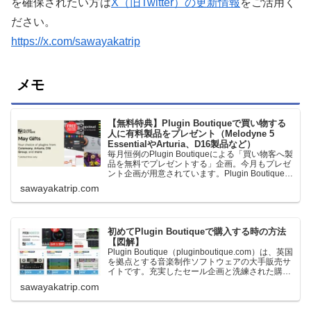
を確保されたい方は
X（旧Twitter）の更新情報
をご活用く
ださい。
https://x.com/sawayakatrip
メモ
【無料特典】Plugin Boutiqueで買い物する
人に有料製品をプレゼント（Melodyne 5
EssentialやArturia、D16製品など）
毎月恒例のPlugin Boutiqueによる「買い物客へ製
品を無料でプレゼントする」企画。今月もプレゼ
ント企画が用意されています。Plugin Boutiqueで
一定額以上のお金を出して何かを購入すれば、以
sawayakatrip.com
下に紹介するプレゼントを無料で貰うことができ
ます。＊無料配布終了予定日：日本時間：
6/1（月…
初めてPlugin Boutiqueで購入する時の方法
【図解】
Plugin Boutique（pluginboutique.com）は、英国
を拠点とする音楽制作ソフトウェアの大手販売サ
イトです。充実したセール企画と洗練された購入
システムで、世界中のミュージシャンに利用され
sawayakatrip.com
ています。Plugin Boutiqueのメインページ購入前
に知っておきたいこと価格表示に…