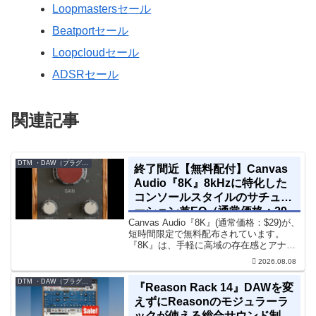
Loopmastersセール
Beatportセール
Loopcloudセール
ADSRセール
関連記事
DTM ・DAW（プラグイン、シンセなど）のセール情報
終了間近【無料配付】Canvas
Audio『8K』8kHzに特化した
コンソールスタイルのサチュレ
ーション兼EQ（通常価格：29
Canvas Audio『8K』(通常価格：$29)が、
ドル）
短時間限定で無料配布されています。
『8K』は、手軽に高域の存在感とアナロ
グ的な質感をミックスに加えることがで
2026.08.08
きる「8kHz」に特化したコンソールスタ
イルのサチュレーション兼EQです。8...
DTM ・DAW（プラグイン、シンセなど）のセール情報
『Reason Rack 14』DAWを変
えずにReasonのモジュラーラ
ックが使える総合サウンド制作