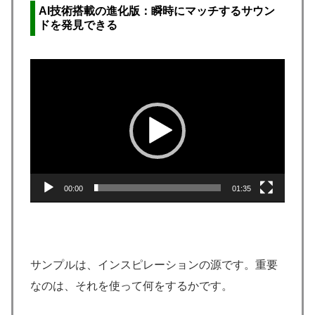
AI技術搭載の進化版：瞬時にマッチするサウン
ドを発見
できる
動
画
プ
レ
ー
ヤ
00:00
01:35
ー
サンプルは、インスピレーションの源です。重要
なのは、それを使って何をするかです。