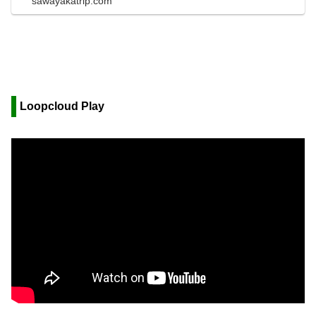
sawayakatrip.com
70%OF...
Loopcloud Play