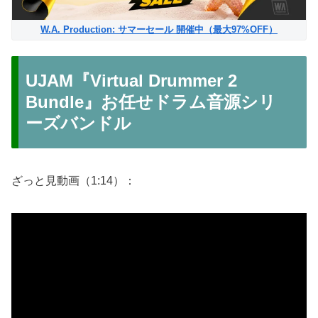
W.A. Production: サマーセール 開催中（最大97%OFF）
UJAM『Virtual Drummer 2
Bundle』お任せドラム音源シリ
ーズバンドル
ざっと見動画（1:14）：