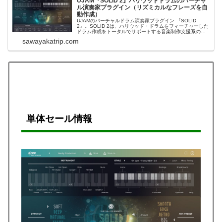
UJAM『SOLID 2』ハリウッドドラムのバーチャ
ル演奏家プラグイン（リズミカルなフレーズを自
動作成）
UJAMのバーチャルドラム演奏家プラグイン 『SOLID
2』。SOLID 2は、ハリウッド・ドラムをフィーチャーした
ドラム作成をトータルでサポートする音楽制作支援系のバ
ーチャルインストゥルメント（VST、AU2、AAX）です。
sawayakatrip.com
UJAM「SOLID 2」ざっと見サウンドデモ（38秒）：UJAM
らしい...
単体セール情報