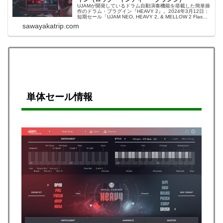
UJAMが開発しているドラム自動演奏機能を搭載した簡単操
作のドラム・プラグイン『HEAVY 2』。2024年3月12日：
短期セール「UJAM NEO, HEAVY 2, & MELLOW 2 Flash
Sale」で、80%OFFの超特価セールになっています（19ド
sawayakatrip.com
ル均一セール）。恐らく最安値圏。U...
単体セール情報