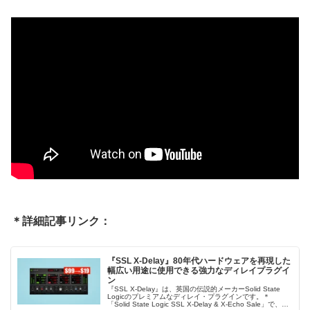
＊詳細記事リンク：
『SSL X-Delay』80年代ハードウェアを再現した
幅広い用途に使用できる強力なディレイプラグイ
ン
『SSL X-Delay』は、英国の伝説的メーカーSolid State
Logicのプレミアムなディレイ・プラグインです。＊
「Solid State Logic SSL X-Delay & X-Echo Sale」で、単