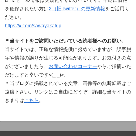
DTMセール情報は失効化するのが早いです。早期に情報
を確保されたい方は
X（旧Twitter）の更新情報
をご活用く
ださい。
https://x.com/sawayakatrip
＊当サイトをご訪問いただいている読者様へのお願い。
当サイトでは、正確な情報提供に努めていますが、誤字脱
字や情報の誤りが生じる可能性があります。お気付きの点
がございましたら、
お問い合わせコーナー
からご指摘いた
だけますと幸いです<(_ _)>。
＊当ブログに掲載されている文章、画像等の無断転載はご
遠慮下さい。リンクはご自由にどうぞ。詳細な当サイトの
きまりは
こちら
。