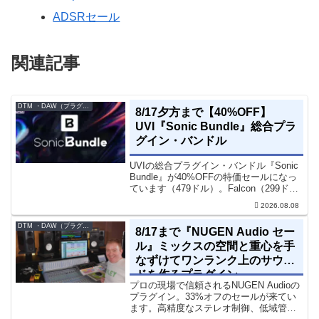
ADSRセール
関連記事
DTM ・DAW（プラグイン、シンセなど）のセール情報
8/17夕方まで【40%OFF】
UVI『Sonic Bundle』総合プラ
グイン・バンドル
UVIの総合プラグイン・バンドル『Sonic
Bundle』が40%OFFの特価セールになっ
ています（479ドル）。Falcon（299ド
ル）も入っています。UVI Sonic Bundle
2026.08.08
Sale - 40% OFF＊セール終了予定日：...
DTM ・DAW（プラグイン、シンセなど）のセール情報
8/17まで『NUGEN Audio セー
ル』ミックスの空間と重心を手
なずけてワンランク上のサウン
ドを作るプラグイン
プロの現場で信頼されるNUGEN Audioの
プラグイン。33%オフのセールが来てい
ます。高精度なステレオ制御、低域管