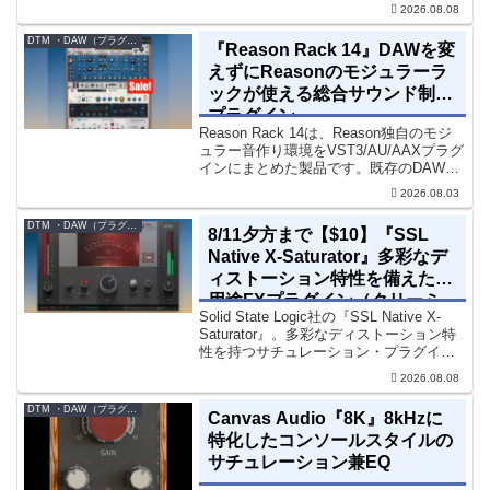
理、リバーブツールが揃っています。モ
2026.08.08
ノラル再生でも崩さずにミックス全体の
立体感と明瞭さを改善させることができ
DTM ・DAW（プラグイン、シンセなど）のセール情報
『Reason Rack 14』DAWを変
ます。現在、全...
えずにReasonのモジュラーラ
ックが使える総合サウンド制作
プラグイン
Reason Rack 14は、Reason独自のモジ
ュラー音作り環境をVST3/AU/AAXプラグ
インにまとめた製品です。既存のDAWを
乗り換えることなく、68種類のシンセや
2026.08.03
エフェクト、CV配線をそのままトラック
に追加できます。通常199...
DTM ・DAW（プラグイン、シンセなど）のセール情報
8/11夕方まで【$10】『SSL
Native X-Saturator』多彩なデ
ィストーション特性を備えた多
用途FXプラグイン（クリーミ
Solid State Logic社の『SSL Native X-
ィ＆ウォームなサウンド）
Saturator』。多彩なディストーション特
性を持つサチュレーション・プラグイン
です。音楽制作者、エンジニアの間でも
2026.08.08
評価の高い製品です。競合するサチュレ
ーション系の製品では...
DTM ・DAW（プラグイン、シンセなど）のセール情報
Canvas Audio『8K』8kHzに
特化したコンソールスタイルの
サチュレーション兼EQ