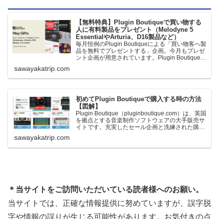
【無料特典】Plugin Boutiqueで買い物する
人に有料製品をプレゼント（Melodyne 5
EssentialやArturia、D16製品など）
毎月恒例のPlugin Boutiqueによる「買い物客へ製
品を無料でプレゼントする」企画。今月もプレゼ
ント企画が用意されています。Plugin Boutiqueで
一定額以上のお金を出して何かを購入すれば、以
sawayakatrip.com
下に紹介するプレゼントを無料で貰うことができ
ます。＊無料配布終了予定日：日本時間：
6/1（月…
初めてPlugin Boutiqueで購入する時の方法
【図解】
Plugin Boutique（pluginboutique.com）は、英国
を拠点とする音楽制作ソフトウェアの大手販売サ
イトです。充実したセール企画と洗練された購入
システムで、世界中のミュージシャンに利用され
sawayakatrip.com
ています。Plugin Boutiqueのメインページ購入前
に知っておきたいこと価格表示に…
＊当サイトをご訪問いただいている読者様へのお願い。
当サイトでは、正確な情報提供に努めていますが、誤字脱
字や情報の誤りが生じる可能性があります。お気付きの点