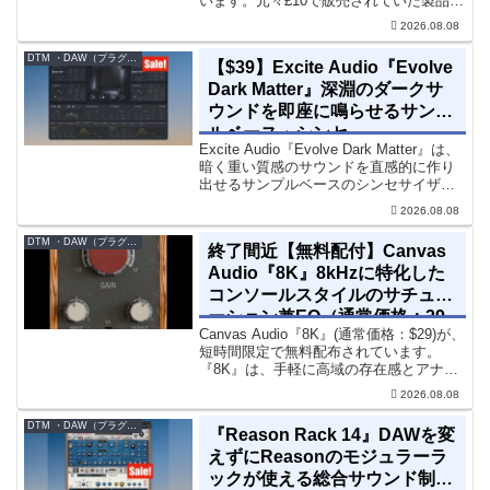
います。元々£10で販売されていた製品で
す。『Pocket Strings』についてPocket
2026.08.08
Stringsは、生の弦楽セクシ...
DTM ・DAW（プラグイン、シンセなど）のセール情報
【$39】Excite Audio『Evolve
Dark Matter』深淵のダークサ
ウンドを即座に鳴らせるサンプ
ルベース・シンセ
Excite Audio『Evolve Dark Matter』は、
暗く重い質感のサウンドを直感的に作り
出せるサンプルベースのシンセサイザー
です。ダークD&Bやアトモスフェリッ
2026.08.08
ク・テクノ、シネマティック作品に適し
た暗色系ハイブリッド音源です...
DTM ・DAW（プラグイン、シンセなど）のセール情報
終了間近【無料配付】Canvas
Audio『8K』8kHzに特化した
コンソールスタイルのサチュレ
ーション兼EQ（通常価格：29
Canvas Audio『8K』(通常価格：$29)が、
ドル）
短時間限定で無料配布されています。
『8K』は、手軽に高域の存在感とアナロ
グ的な質感をミックスに加えることがで
2026.08.08
きる「8kHz」に特化したコンソールスタ
イルのサチュレーション兼EQです。8...
DTM ・DAW（プラグイン、シンセなど）のセール情報
『Reason Rack 14』DAWを変
えずにReasonのモジュラーラ
ックが使える総合サウンド制作