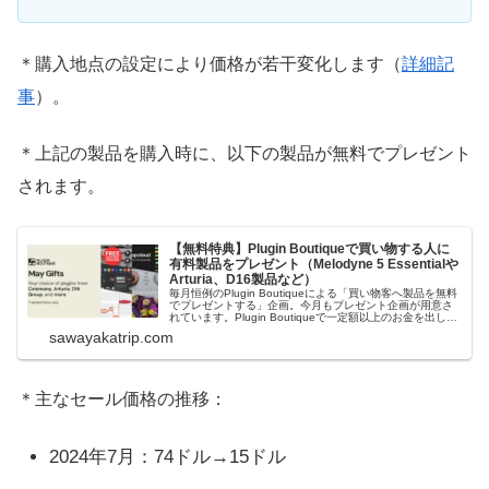
＊購入地点の設定により価格が若干変化します（
詳細記
事
）。
＊上記の製品を購入時に、以下の製品が無料でプレゼント
されます。
【無料特典】Plugin Boutiqueで買い物する人に
有料製品をプレゼント（Melodyne 5 Essentialや
Arturia、D16製品など）
毎月恒例のPlugin Boutiqueによる「買い物客へ製品を無料
でプレゼントする」企画。今月もプレゼント企画が用意さ
れています。Plugin Boutiqueで一定額以上のお金を出して
何かを購入すれば、以下に紹介するプレゼントを無料で貰
sawayakatrip.com
うことができます。＊無料配布終了予定日：日本時間：
6/1（月...
＊主なセール価格の推移：
2024年7月：74ドル→15ドル