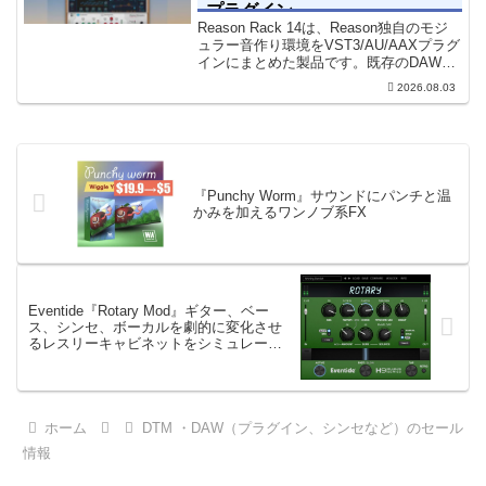
プラグイン
Reason Rack 14は、Reason独自のモジ
ュラー音作り環境をVST3/AU/AAXプラグ
インにまとめた製品です。既存のDAWを
乗り換えることなく、68種類のシンセや
2026.08.03
エフェクト、CV配線をそのままトラック
に追加できます。通常199...
『Punchy Worm』サウンドにパンチと温
かみを加えるワンノブ系FX
Eventide『Rotary Mod』ギター、ベー
ス、シンセ、ボーカルを劇的に変化させ
るレスリーキャビネットをシミュレート
回転式スピーカーFX
ホーム
DTM ・DAW（プラグイン、シンセなど）のセール
情報