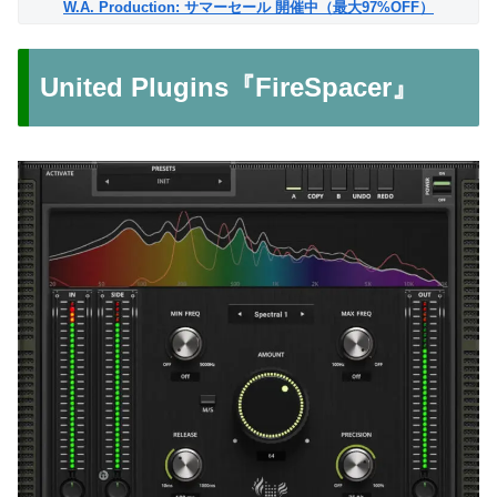
W.A. Production: サマーセール 開催中（最大97%OFF）
United Plugins『FireSpacer』