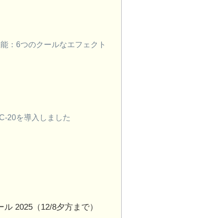
て
20』の機能：6つのクールなエフェクト
 RC-20を導入しました
ay セール 2025（12/8夕方まで）