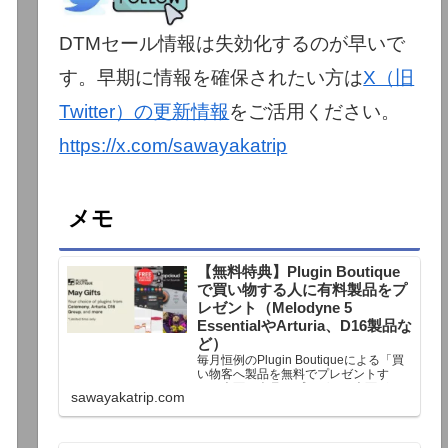
DTMセール情報は失効化するのが早いで
す。早期に情報を確保されたい方は
X（旧
Twitter）の更新情報
をご活用ください。
https://x.com/sawayakatrip
メモ
【無料特典】Plugin Boutique
で買い物する人に有料製品をプ
レゼント（Melodyne 5
EssentialやArturia、D16製品な
ど）
毎月恒例のPlugin Boutiqueによる「買
い物客へ製品を無料でプレゼントす
る」企画。今月もプレゼント企画が用
sawayakatrip.com
意されています。Plugin Boutiqueで一
定額以上のお金を出して何かを購入す
れば、以下に紹介するプレゼントを無
料で貰うことができます。＊無料配布