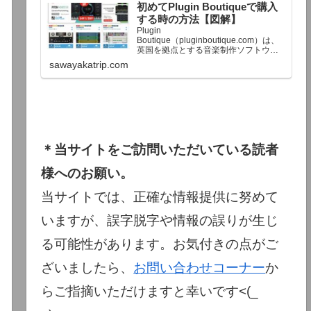
初めてPlugin Boutiqueで購入
終了予定日：日本時間：6/1（月…
する時の方法【図解】
Plugin
Boutique（pluginboutique.com）は、
英国を拠点とする音楽制作ソフトウェ
アの大手販売サイトです。充実したセ
sawayakatrip.com
ール企画と洗練された購入システム
で、世界中のミュージシャンに利用さ
れています。Plugin Boutiqueのメイン
ページ購入前に知っておきたいこと価
格表示に…
＊当サイトをご訪問いただいている読者
様へのお願い。
当サイトでは、正確な情報提供に努めて
いますが、誤字脱字や情報の誤りが生じ
る可能性があります。お気付きの点がご
ざいましたら、
お問い合わせコーナー
か
らご指摘いただけますと幸いです<(_