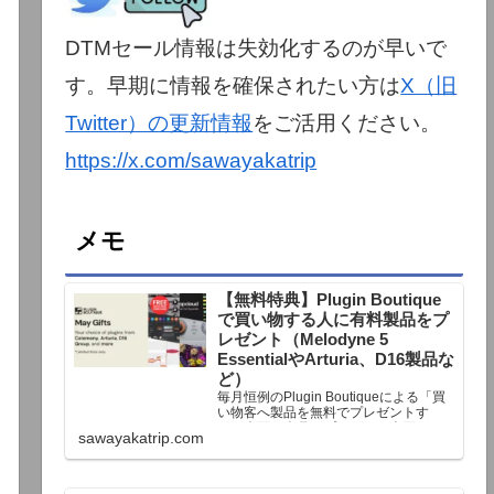
DTMセール情報は失効化するのが早いで
す。早期に情報を確保されたい方は
X（旧
Twitter）の更新情報
をご活用ください。
https://x.com/sawayakatrip
メモ
【無料特典】Plugin Boutique
で買い物する人に有料製品をプ
レゼント（Melodyne 5
EssentialやArturia、D16製品な
ど）
毎月恒例のPlugin Boutiqueによる「買
い物客へ製品を無料でプレゼントす
る」企画。今月もプレゼント企画が用
sawayakatrip.com
意されています。Plugin Boutiqueで一
定額以上のお金を出して何かを購入す
れば、以下に紹介するプレゼントを無
料で貰うことができます。＊無料配布