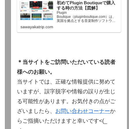
初めてPlugin Boutiqueで購入
終了予定日：日本時間：6/1（月…
する時の方法【図解】
Plugin
Boutique（pluginboutique.com）は、
英国を拠点とする音楽制作ソフトウェ
アの大手販売サイトです。充実したセ
sawayakatrip.com
ール企画と洗練された購入システム
で、世界中のミュージシャンに利用さ
れています。Plugin Boutiqueのメイン
ページ購入前に知っておきたいこと価
格表示に…
＊当サイトをご訪問いただいている読者
様へのお願い。
当サイトでは、正確な情報提供に努めて
いますが、誤字脱字や情報の誤りが生じ
る可能性があります。お気付きの点がご
ざいましたら、
お問い合わせコーナー
か
らご指摘いただけますと幸いです<(_