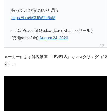
持っていて損は無いと思う
https://t.co/bCUtWTb6uM
— DJ Peaceful Q a.k.a خليل ( Khalil ハリール )
(@djpeacefulq)
August 24, 2020
メーカーによる解説動画「LEVELS」でマスタリング（12
分）：