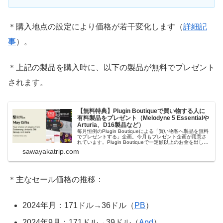
＊購入地点の設定により価格が若干変化します（
詳細記
事
）。
＊上記の製品を購入時に、以下の製品が無料でプレゼント
されます。
【無料特典】Plugin Boutiqueで買い物する人に
有料製品をプレゼント（Melodyne 5 Essentialや
Arturia、D16製品など）
毎月恒例のPlugin Boutiqueによる「買い物客へ製品を無料
でプレゼントする」企画。今月もプレゼント企画が用意さ
れています。Plugin Boutiqueで一定額以上のお金を出して
何かを購入すれば、以下に紹介するプレゼントを無料で貰
sawayakatrip.com
うことができます。＊無料配布終了予定日：日本時間：
6/1（月...
＊主なセール価格の推移：
2024年月：171ドル→36ドル（
PB
）
2024年9月：171ドル→39ドル（
Apd
）