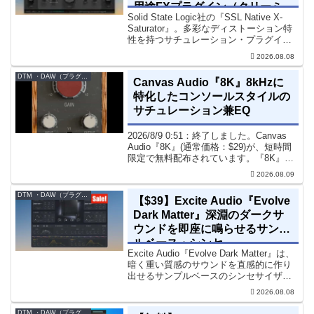
用途FXプラグイン（クリーミ
Solid State Logic社の『SSL Native X-
ィ＆ウォームなサウンド）
Saturator』。多彩なディストーション特
性を持つサチュレーション・プラグイン
です。音楽制作者、エンジニアの間でも
2026.08.08
評価の高い製品です。競合するサチュレ
ーション系の製品では...
DTM ・DAW（プラグイン、シンセなど）のセール情報
Canvas Audio『8K』8kHzに
特化したコンソールスタイルの
サチュレーション兼EQ
2026/8/9 0:51：終了しました。Canvas
Audio『8K』(通常価格：$29)が、短時間
限定で無料配布されています。『8K』
は、手軽に高域の存在感とアナログ的な
2026.08.09
質感をミックスに加えることができる
「8kHz」に特化したコンソー...
DTM ・DAW（プラグイン、シンセなど）のセール情報
【$39】Excite Audio『Evolve
Dark Matter』深淵のダークサ
ウンドを即座に鳴らせるサンプ
ルベース・シンセ
Excite Audio『Evolve Dark Matter』は、
暗く重い質感のサウンドを直感的に作り
出せるサンプルベースのシンセサイザー
です。ダークD&Bやアトモスフェリッ
2026.08.08
ク・テクノ、シネマティック作品に適し
た暗色系ハイブリッド音源です...
DTM ・DAW（プラグイン、シンセなど）のセール情報