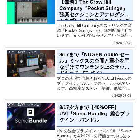
【無料】The Crow Hill
Company『Pocket Strings』
弦楽セクションとアナログシン
セをブレンドできるストリング
The Crow Hill Companyのストリングス音
ス音源プラグイン
源『Pocket Strings』が、無料配布されて
います。元々£10で販売されていた製品で
す。『Pocket Strings』についてPocket
2026.08.08
Stringsは、生の弦楽セクシ...
DTM ・DAW（プラグイン、シンセなど）のセール情報
8/17まで『NUGEN Audio セー
ル』ミックスの空間と重心を手
なずけてワンランク上のサウン
ドを作るプラグイン
プロの現場で信頼されるNUGEN Audioの
プラグイン。33%オフのセールが来てい
ます。高精度なステレオ制御、低域管
理、リバーブツールが揃っています。モ
2026.08.08
ノラル再生でも崩さずにミックス全体の
立体感と明瞭さを改善させることができ
DTM ・DAW（プラグイン、シンセなど）のセール情報
8/17夕方まで【40%OFF】
ます。現在、全...
UVI『Sonic Bundle』総合プラ
グイン・バンドル
UVIの総合プラグイン・バンドル『Sonic
Bundle』が40%OFFの特価セールになっ