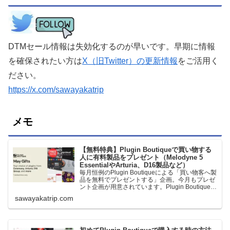
DTMセール情報は失効化するのが早いです。早期に情報
を確保されたい方は
X（旧Twitter）の更新情報
をご活用く
ださい。
https://x.com/sawayakatrip
メモ
【無料特典】Plugin Boutiqueで買い物する
人に有料製品をプレゼント（Melodyne 5
EssentialやArturia、D16製品など）
毎月恒例のPlugin Boutiqueによる「買い物客へ製
品を無料でプレゼントする」企画。今月もプレゼ
ント企画が用意されています。Plugin Boutiqueで
一定額以上のお金を出して何かを購入すれば、以
sawayakatrip.com
下に紹介するプレゼントを無料で貰うことができ
ます。＊無料配布終了予定日：日本時間：
6/1（月…