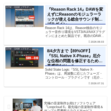
DTM ・DAW（プラグイン、シンセなど）のセール情報
『Reason Rack 14』DAWを変
えずにReasonのモジュラーラ
ックが使える総合サウンド制作
プラグイン
Reason Rack 14は、Reason独自のモジ
ュラー音作り環境をVST3/AU/AAXプラグ
インにまとめた製品です。既存のDAWを
乗り換えることなく、68種類のシンセや
2026.08.03
エフェクト、CV配線をそのままトラック
に追加できます。通常199...
DTM ・DAW（プラグイン、シンセなど）のセール情報
8/4夕方まで【89%OFF】
『SSL Native X-Phase』厄介
な位相の問題を修正するための
直感的なツール
Solid State Logic『SSL Native X-
Phase』は、周波数に応じたフェーズ・
コントロール・プラグインです（厄介な
位相の問題を修正するための直感的なツ
2026.07.31
ールです）。特定の周波数で位相をシフ
トさせるオールパスフィルターで...
究極の音楽制作お助けソフトウェア
『Loopcloud 6』最先端の音楽制作環境＆
サンプル図書館クラウドサービス