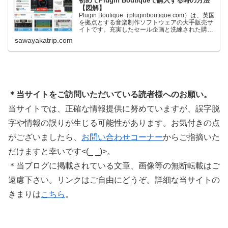
初めてPlugin Boutiqueで購入する時の方法
【図解】
Plugin Boutique（pluginboutique.com）は、英国
を拠点とする音楽制作ソフトウェアの大手販売サ
イトです。充実したセール企画と洗練された購入
システムで、世界中のミュージシャンに利用され
sawayakatrip.com
ています。Plugin Boutiqueのメインページ購入前
に知っておきたいこと価格表示に…
＊当サイトをご訪問いただいている読者様へのお願い。
当サイトでは、正確な情報提供に努めていますが、誤字脱
字や情報の誤りが生じる可能性があります。お気付きの点
がございましたら、
お問い合わせコーナー
からご指摘いた
だけますと幸いです<(_ _)>。
＊当ブログに掲載されている文章、画像等の無断転載はご
遠慮下さい。リンクはご自由にどうぞ。詳細な当サイトの
きまりは
こちら
。