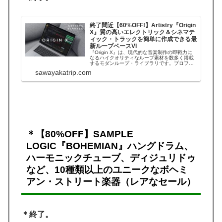
終了間近【60%OFF!】Artistry『Origin
X』質の高いエレクトリック＆シネマテ
ィック・トラックを簡単に作成できる最
新ループベースVI
『Origin X』は、現代的な音楽制作の即戦力に
なるハイクオリティなループ素材を数多く搭載
するモダンループ・ライブラリです。プロフェ
ッショナルなエレクトリック＆シネマティッ
sawayakatrip.com
ク・サウンドを音楽制作に簡単に取り入れるこ
とができます。Kontaktで機能するインストゥル
メント（ライブラリ）ですが、無料版...
＊【80%OFF】SAMPLE
LOGIC『BOHEMIAN』ハングドラム、
ハーモニックチューブ、ディジュリドゥ
など、10種類以上のユニークなボヘミ
アン・ストリート楽器（レアなセール）
＊終了。