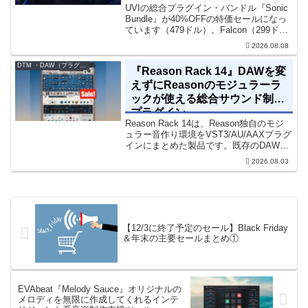
UVIの総合プラグイン・バンドル『Sonic
Bundle』が40%OFFの特価セールになっ
ています（479ドル）。Falcon（299ド
ル）も入っています。UVI Sonic Bundle
2026.08.08
Sale - 40% OFF＊セール終了予定日：...
DTM ・DAW（プラグイン、シンセなど）のセール情報
『Reason Rack 14』DAWを変
えずにReasonのモジュラーラ
ックが使える総合サウンド制作
プラグイン
Reason Rack 14は、Reason独自のモジ
ュラー音作り環境をVST3/AU/AAXプラグ
インにまとめた製品です。既存のDAWを
乗り換えることなく、68種類のシンセや
2026.08.03
エフェクト、CV配線をそのままトラック
に追加できます。通常199...
【12/3に終了予定のセール】Black Friday
＆年末の主要セールまとめ①
EVAbeat『Melody Sauce』オリジナルの
メロディを無限に作成してくれるインテ