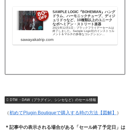
SAMPLE LOGIC『BOHEMIAN』ハング
ドラム、ハーモニックチューブ、ディジ
ュリドゥなど、10種類以上のユニーク
なボヘミアン・ストリート楽器
2021年12月1日：ブラックフライデーセールは
終了しました。Sample Logic社のインストゥル
メント＆マルチの多様なコレクション
「BOHEMIAN」が、で2日間限定のAudio
sawayakatrip.com
Plugin Dealsのブラックフライデー関連セール
で80％OFFになっています。BOHEMIANは、ハ
ングドラ...
DTM ・DAW（プラグイン、シンセなど）のセール情報
（
初めてPlugin Boutiqueで購入する時の方法【図解】
）
＊記事中の表示される場合がある「セール終了予定日」は