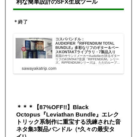
利な簡単設計のSFX生成ツール
＊終了
コスパバンドル：
AUDIOFIER『RIFFENDIUM TOTAL
BUNDLE』多彩なリフのギター＆ベー
スKONTAKTライブラリ・7製品入り
英国のサウンドメーカーAudiofierが誇るギター
リフのKONTAKT音源『RIFFENDIUM』シリー
ズ。RIFFENDIUMシリーズは、ただのループの
サンプル集ではなく、Kontaktインストゥルメン
sawayakatrip.com
トです。膨大な収録ギターループと
RIFFENDIUMの各機能を使って様々なギターリ
フを作成でき...
＊＊＊【87%OFF!!】Black
Octopus『Leviathan Bundle』エレク
トリック系制作に重宝する洗練された音
ネタ集3製品バンドル（*久々の最安タ
イ!）