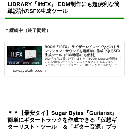
LIBRARY『liftFX』 EDM制作にも超便利な簡
単設計のSFX生成ツール
＊継続中（終了間近）
BOOM『liftFX』 ライザーやドロップなどのトラ
ンジション・サウンドを超簡単に作成できるSFX
生成ツール（EDM制作にも便利）
2024年6月17日：終了しました。BOOM Libraryが開発して
いる人気のバーチャルインストゥルメント＆エフェクト・
ジェネレーター・プラグイン『liftFX』がセールになってい
ます。ご存知の方も多いと思いますが、これ、非常に評判
sawayakatrip.com
の良いプラグインです。liftFXは、ライザーやドロップなど
のトラ...
＊＊【最安タイ】Sugar Bytes『Guitarist』
簡単にギタートラックを作成できる「仮想ギ
ターリスト・ツール」＆「ギター音源」プラ