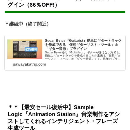
グイン（66％OFF!）
＊継続中（終了間近）
Sugar Bytes『Guitarist』簡単にギタートラック
を作成できる「仮想ギターリスト・ツール」＆
「ギター音源」プラグイン
Sugar Bytes社の『Guitarist』。ギターが弾けない方でも、
簡単にギタートラックを作成することが出来る「仮想ギタ
ーリスト・ツール」兼「ギター音源」です。昨年のブラッ
クフラーデー特価が復活しています。Sugar Bytes ホリデ
sawayakatrip.com
ーセールSugar Bytes セール総合ページ＊セール終...
＊＊【最安セール復活中】Sample
Logic『Animation Station』音楽制作をアシ
ストしてくれるインテリジェント・フレーズ
生成ツール