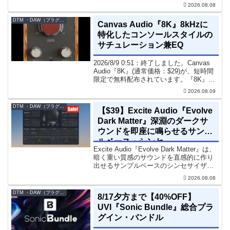
す。『Pocket Strings』についてPocket
2026.08.08
Stringsは、生の弦楽セクシ...
DTM ・DAW（プラグイン、シンセなど）のセール情報
Canvas Audio『8K』8kHzに
特化したコンソールスタイルの
サチュレーション兼EQ
2026/8/9 0:51：終了しました。Canvas
Audio『8K』(通常価格：$29)が、短時間
限定で無料配布されています。『8K』
は、手軽に高域の存在感とアナログ的な
2026.08.09
質感をミックスに加えることができる
「8kHz」に特化したコンソー...
DTM ・DAW（プラグイン、シンセなど）のセール情報
【$39】Excite Audio『Evolve
Dark Matter』深淵のダークサ
ウンドを即座に鳴らせるサンプ
ルベース・シンセ
Excite Audio『Evolve Dark Matter』は、
暗く重い質感のサウンドを直感的に作り
出せるサンプルベースのシンセサイザー
です。ダークD&Bやアトモスフェリッ
2026.08.08
ク・テクノ、シネマティック作品に適し
た暗色系ハイブリッド音源です...
DTM ・DAW（プラグイン、シンセなど）のセール情報
8/17夕方まで【40%OFF】
UVI『Sonic Bundle』総合プラ
グイン・バンドル