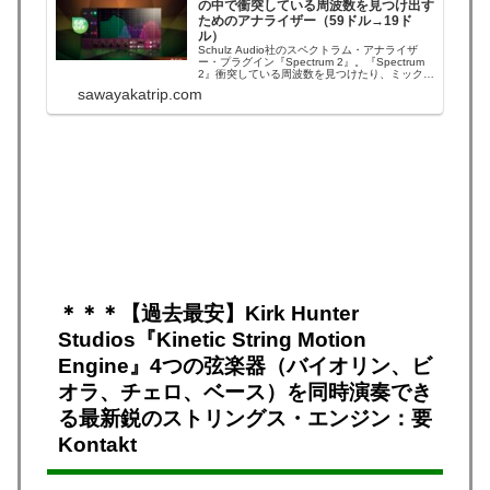
の中で衝突している周波数を見つけ出す
ためのアナライザー（59ドル→19ド
ル）
Schulz Audio社のスペクトラム・アナライザ
ー・プラグイン『Spectrum 2』。『Spectrum
2』衝突している周波数を見つけたり、ミックス
のクリーンアップに最適なアナライザ紹介動画
sawayakatrip.com
（12:38・自動翻訳の日本語字幕可能）：
Spectrum 2は、ミックスの中で衝突している各
楽器の周...
＊＊＊【過去最安】Kirk Hunter
Studios『Kinetic String Motion
Engine』4つの弦楽器（バイオリン、ビ
オラ、チェロ、ベース）を同時演奏でき
る最新鋭のストリングス・エンジン：要
Kontakt