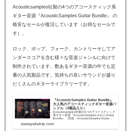
Acousticsamples社製の4つのアコースティック系
ギター音源『AcousticSamples Guitar Bundle』 の
格安なセールが復活しています
（お得なセールで
す）。
ロック、ポップ、フォーク、カントリーそしてア
ンダースコアを含む様々な音楽ジャンルに向けて
制作されています。数あるギター音源の中でも定
番の人気製品です。気持ちの良いサウンドが盛り
だくさんのギターライブラリーです。
『AcousticSamples Guitar Bundle』
大人気のアコースティックギター音源バ
ンドル（4製品入り）
Acousticsamples社製の4つのアコースティック
系ギター音源『AcousticSamples 4-in-1 Guitar
Bundle』（別名：AcousticSamples Guitar
Bundle）。ロック、ポップ、フォーク、カント
sawayakatrip.com
リーそしてアンダースコアを含む様々な音楽ジ
ャンルに向...