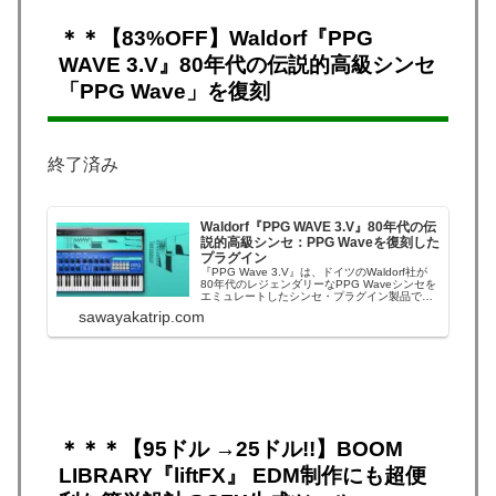
＊＊【83%OFF】Waldorf『PPG
WAVE 3.V』80年代の伝説的高級シンセ
「PPG Wave」を復刻
終了済み
Waldorf『PPG WAVE 3.V』80年代の伝
説的高級シンセ：PPG Waveを復刻した
プラグイン
『PPG Wave 3.V』は、ドイツのWaldorf社が
80年代のレジェンダリーなPPG Waveシンセを
エミュレートしたシンセ・プラグイン製品です
（当時は、自動車と同じ価格の超高級楽器であ
sawayakatrip.com
ったPPG Waveシンセでした。）Audio Plugin
DealsのLEAP YEAR セール86%O...
＊＊＊【95ドル →25ドル!!】BOOM
LIBRARY『liftFX』 EDM制作にも超便