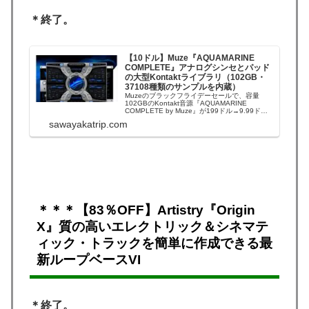
＊終了。
【10ドル】Muze『AQUAMARINE
COMPLETE』アナログシンセとパッド
の大型Kontaktライブラリ（102GB・
37108種類のサンプルを内蔵）
Muzeのブラックフライデーセールで、容量
102GBのKontakt音源『AQUAMARINE
COMPLETE by Muze』が199ドル→9.99ドル
になっています。＊終了日不明。
sawayakatrip.com
『AQUAMARINE COMPLETE』は、幅広い音
楽制作、サウンドデザイン、映画音楽の制作適
した大型Konta...
＊＊＊【83％OFF】Artistry『Origin
X』質の高いエレクトリック＆シネマテ
ィック・トラックを簡単に作成できる最
新ループベースVI
＊終了。