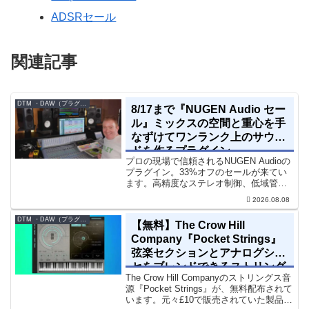
ADSRセール
関連記事
DTM ・DAW（プラグイン、シンセなど）のセール情報
8/17まで『NUGEN Audio セー
ル』ミックスの空間と重心を手
なずけてワンランク上のサウン
ドを作るプラグイン
プロの現場で信頼されるNUGEN Audioの
プラグイン。33%オフのセールが来てい
ます。高精度なステレオ制御、低域管
理、リバーブツールが揃っています。モ
2026.08.08
ノラル再生でも崩さずにミックス全体の
立体感と明瞭さを改善させることができ
DTM ・DAW（プラグイン、シンセなど）のセール情報
【無料】The Crow Hill
ます。現在、全...
Company『Pocket Strings』
弦楽セクションとアナログシン
セをブレンドできるストリング
The Crow Hill Companyのストリングス音
ス音源プラグイン
源『Pocket Strings』が、無料配布されて
います。元々£10で販売されていた製品で