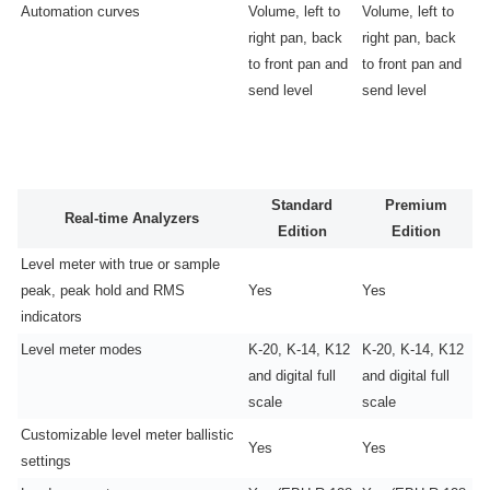
Automation curves
Volume, left to
Volume, left to
right pan, back
right pan, back
to front pan and
to front pan and
send level
send level
Standard
Premium
Real-time Analyzers
Edition
Edition
Level meter with true or sample
peak, peak hold and RMS
Yes
Yes
indicators
Level meter modes
K-20, K-14, K12
K-20, K-14, K12
and digital full
and digital full
scale
scale
Customizable level meter ballistic
Yes
Yes
settings