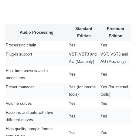
Standard
Premium
Audio Processing
Edition
Edition
Processing chain
Yes
Yes
Plug-in support
VST, VST3 and
VST, VST3 and
AU (Mac only)
AU (Mac only)
Real-time preview audio
Yes
Yes
processors
Preset manager
Yes (for internal
Yes (for internal
tools)
tools)
Volume curves
Yes
Yes
Fade ins and outs with five
Yes
Yes
different curves
High quality sample format
Yes
Yes