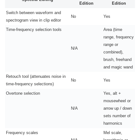
Edition
Edition
Switch between waveform and
No
Yes
spectrogram view in clip editor
Time-frequency selection tools
Area (time
range, frequency
range or
N/A
combined),
brush, freehand
and magic wand
Retouch tool (attenuates noise in
No
Yes
time-frequency selections)
Overtone selection
Yes, alt +
mousewheel or
N/A
arrow up / down
sets number of
harmonics
Frequency scales
Mel scale,