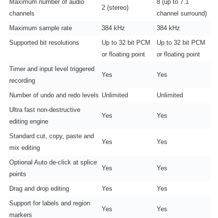
Maximum number of audio
8 (up to 7.1
2 (stereo)
channels
channel surround)
Maximum sample rate
384 kHz
384 kHz
Supported bit resolutions
Up to 32 bit PCM
Up to 32 bit PCM
or floating point
or floating point
Timer and input level triggered
Yes
Yes
recording
Number of undo and redo levels
Unlimited
Unlimited
Ultra fast non-destructive
Yes
Yes
editing engine
Standard cut, copy, paste and
Yes
Yes
mix editing
Optional Auto de-click at splice
Yes
Yes
points
Drag and drop editing
Yes
Yes
Support for labels and region
Yes
Yes
markers