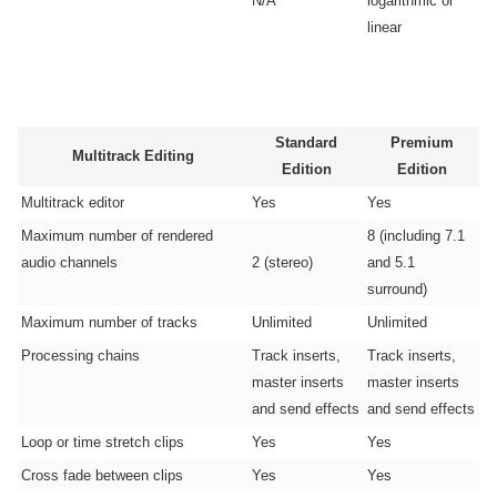
N/A
logarithmic or
linear
Standard
Premium
Multitrack Editing
Edition
Edition
Multitrack editor
Yes
Yes
Maximum number of rendered
8 (including 7.1
audio channels
2 (stereo)
and 5.1
surround)
Maximum number of tracks
Unlimited
Unlimited
Processing chains
Track inserts,
Track inserts,
master inserts
master inserts
and send effects
and send effects
Loop or time stretch clips
Yes
Yes
Cross fade between clips
Yes
Yes