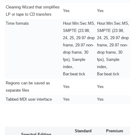
Cleaning Wizard that simplifies
Yes
Yes
LP or tape to CD transfers
Time formats
Hour:Min:Sec:MS,
Hour:Min:Sec:MS,
SMPTE (23.98,
SMPTE (23.98,
24, 25, 29.97 drop
24, 25, 29.97 drop
frame, 29.97 non-
frame, 29.97 non-
drop frame, 30
drop frame, 30
fps), Sample
fps), Sample
index,
index,
Bar:beat:tick
Bar:beat:tick
Regions can be saved as
Yes
Yes
separate files
Tabbed MDI user interface
Yes
Yes
Standard
Premium
Spectral Editing