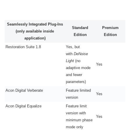
Seamlessly Integrated Plug-Ins
Standard
Premium
(only available inside
Edition
Edition
application)
Restoration Suite 1.8
Yes, but
with
DeNoise
Light
(no
Yes
adaptive mode
and fewer
parameters)
Acon Digital Verberate
Feature limited
Yes
version
Acon Digital Equalize
Feature limit
version with
Yes
minimum phase
mode only