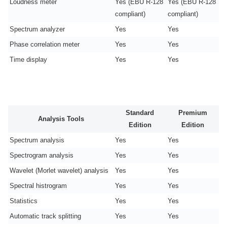
Loudness meter
Yes (EBU R-128
Yes (EBU R-128
compliant)
compliant)
Spectrum analyzer
Yes
Yes
Phase correlation meter
Yes
Yes
Time display
Yes
Yes
Standard
Premium
Analysis Tools
Edition
Edition
Spectrum analysis
Yes
Yes
Spectrogram analysis
Yes
Yes
Wavelet (Morlet wavelet) analysis
Yes
Yes
Spectral histrogram
Yes
Yes
Statistics
Yes
Yes
Automatic track splitting
Yes
Yes