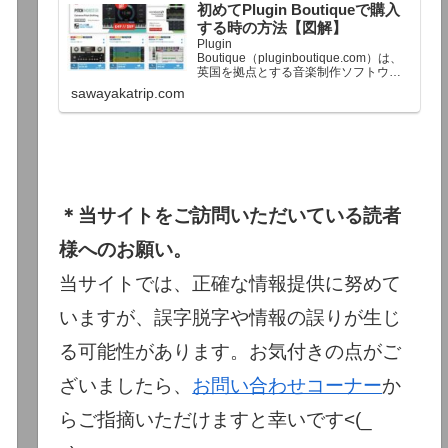
初めてPlugin Boutiqueで購入
終了予定日：日本時間：6/1（月…
する時の方法【図解】
Plugin
Boutique（pluginboutique.com）は、
英国を拠点とする音楽制作ソフトウェ
アの大手販売サイトです。充実したセ
sawayakatrip.com
ール企画と洗練された購入システム
で、世界中のミュージシャンに利用さ
れています。Plugin Boutiqueのメイン
ページ購入前に知っておきたいこと価
格表示に…
＊当サイトをご訪問いただいている読者
様へのお願い。
当サイトでは、正確な情報提供に努めて
いますが、誤字脱字や情報の誤りが生じ
る可能性があります。お気付きの点がご
ざいましたら、
お問い合わせコーナー
か
らご指摘いただけますと幸いです<(_