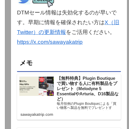
DTMセール情報は失効化するのが早いで
す。早期に情報を確保されたい方は
X（旧
Twitter）の更新情報
をご活用ください。
https://x.com/sawayakatrip
メモ
【無料特典】Plugin Boutique
で買い物する人に有料製品をプ
レゼント（Melodyne 5
EssentialやArturia、D16製品な
ど）
毎月恒例のPlugin Boutiqueによる「買
い物客へ製品を無料でプレゼントす
る」企画。今月もプレゼント企画が用
sawayakatrip.com
意されています。Plugin Boutiqueで一
定額以上のお金を出して何かを購入す
れば、以下に紹介するプレゼントを無
料で貰うことができます。＊無料配布