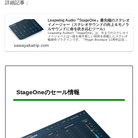
詳細記事：
Leapwing Audio『StageOne』最先端のステレオ
イメージャー（ステレオサウンドの向上＆モノラ
ルサウンドに命を吹き込むツール）
Leapwing Audioの『StageOne』は、今までのステレオイ
メージャーとは一線を画す新しい技術を搭載したステレオ
幅操作プラグインです。『Plugin Boutique 11周年記念セ
ール』で40%OFFになっています。恐らく最安値圏。＊セ
sawayakatrip.com
ールは日本時間の2/8（水）19時頃までの予定です...
StageOneのセール情報