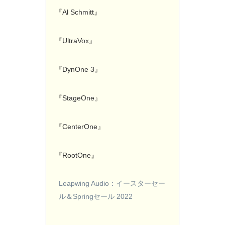
『Al Schmitt』
『UltraVox』
『DynOne 3』
『StageOne』
『CenterOne』
『RootOne』
Leapwing Audio：イースターセー
ル＆Springセール 2022