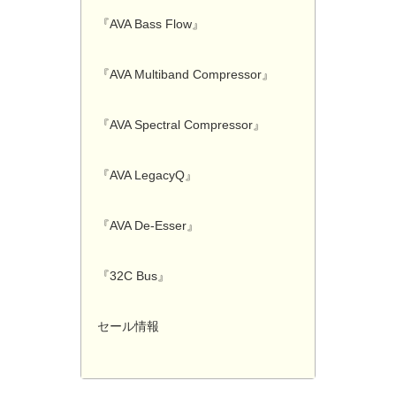
『AVA Bass Flow』
『AVA Multiband Compressor』
『AVA Spectral Compressor』
『AVA LegacyQ』
『AVA De-Esser』
『32C Bus』
セール情報