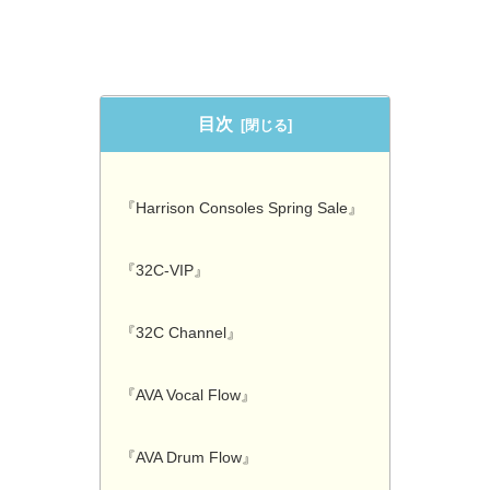
目次
『Harrison Consoles Spring Sale』
『32C-VIP』
『32C Channel』
『AVA Vocal Flow』
『AVA Drum Flow』