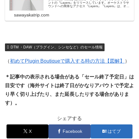
ントの『Layers』をリリースしています。オーケストラサ
ウンドへの簡単なアクセス『Layers』『Layers』は、オー
ケストラサウンドを作曲や作品に簡単に追加するための音
源プラグイン。 弦楽器、木管楽器、金管楽器の音源が収
sawayakatrip.com
録...
DTM ・DAW（プラグイン、シンセなど）のセール情報
（
初めてPlugin Boutiqueで購入する時の方法【図解】
）
＊記事中の表示される場合がある「セール終了予定日」は
目安です（海外サイトは終了日がかなりアバウトで予定よ
り早く切り上げたり、また延長したりする場合がありま
す）。
シェアする
X
Facebook
はてブ