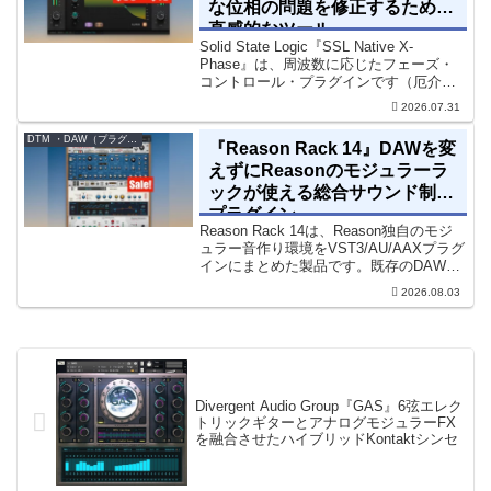
な位相の問題を修正するための
直感的なツール
Solid State Logic『SSL Native X-
Phase』は、周波数に応じたフェーズ・
コントロール・プラグインです（厄介な
位相の問題を修正するための直感的なツ
2026.07.31
ールです）。特定の周波数で位相をシフ
トさせるオールパスフィルターで...
DTM ・DAW（プラグイン、シンセなど）のセール情報
『Reason Rack 14』DAWを変
えずにReasonのモジュラーラ
ックが使える総合サウンド制作
プラグイン
Reason Rack 14は、Reason独自のモジ
ュラー音作り環境をVST3/AU/AAXプラグ
インにまとめた製品です。既存のDAWを
乗り換えることなく、68種類のシンセや
2026.08.03
エフェクト、CV配線をそのままトラック
に追加できます。通常199...
Divergent Audio Group『GAS』6弦エレク
トリックギターとアナログモジュラーFX
を融合させたハイブリッドKontaktシンセ