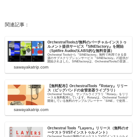
関連記事：
OrchestralToolsが無料のバーチャルインストゥ
ルメント提供サービス『SINEfactory』を開始
（Spitfire AudioのLABS的な無料音源）
Orchestral Toolsから『SINEfactory』無料で利用できる音
源のサブスクリプションサービス『SINEfactory』の提供が
開始されました。SINEfactoryは、OrchestralToolsの音源プ
レーヤー「SINE Player」で使用することができる無料のバ
sawayakatrip.com
ーチャルイン...
【無料配布】OrchestralTools『Rotary』リリー
ス（ビッグバンドの金管楽器ライブラリ）
Orchestral Toolsは、サンプルライブラリ『Rotary』をリリ
ース＆無料配布しています。Rotaryは、Orchestral Toolsが
開発している無料のサンプルプレーヤー「SINE」で使用で
きるサンプルライブラリです。6つの金管楽器とサックスで
構成されたビッグバンド・ホルンのコレク...
sawayakatrip.com
Orchestral Tools『Layers』リリース（無料のオ
ーケストラVSTインストゥルメント）
Orchestral Toolsが無料のオーケストラVSTインストゥルメ