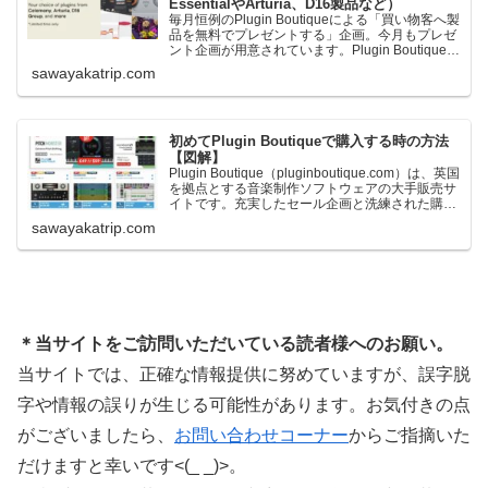
EssentialやArturia、D16製品など）
毎月恒例のPlugin Boutiqueによる「買い物客へ製
品を無料でプレゼントする」企画。今月もプレゼ
ント企画が用意されています。Plugin Boutiqueで
一定額以上のお金を出して何かを購入すれば、以
sawayakatrip.com
下に紹介するプレゼントを無料で貰うことができ
ます。＊無料配布終了予定日：日本時間：
6/1（月…
初めてPlugin Boutiqueで購入する時の方法
【図解】
Plugin Boutique（pluginboutique.com）は、英国
を拠点とする音楽制作ソフトウェアの大手販売サ
イトです。充実したセール企画と洗練された購入
システムで、世界中のミュージシャンに利用され
sawayakatrip.com
ています。Plugin Boutiqueのメインページ購入前
に知っておきたいこと価格表示に…
＊当サイトをご訪問いただいている読者様へのお願い。
当サイトでは、正確な情報提供に努めていますが、誤字脱
字や情報の誤りが生じる可能性があります。お気付きの点
がございましたら、
お問い合わせコーナー
からご指摘いた
だけますと幸いです<(_ _)>。