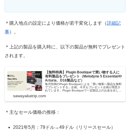
＊購入地点の設定により価格が若干変化します（
詳細記
事
）。
＊上記の製品を購入時に、以下の製品が無料でプレゼント
されます。
【無料特典】Plugin Boutiqueで買い物する人に
有料製品をプレゼント（Melodyne 5 Essentialや
Arturia、D16製品など）
毎月恒例のPlugin Boutiqueによる「買い物客へ製品を無料
でプレゼントする」企画。今月もプレゼント企画が用意さ
れています。Plugin Boutiqueで一定額以上のお金を出して
何かを購入すれば、以下に紹介するプレゼントを無料で貰
sawayakatrip.com
うことができます。＊無料配布終了予定日：日本時間：
6/1（月...
＊主なセール価格の推移：
2021年5月：79ドル→49ドル（リリースセール）