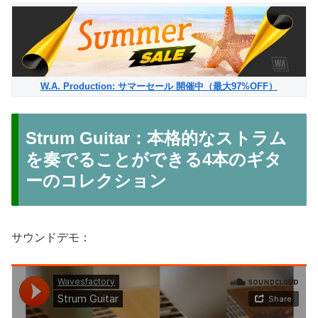
W.A. Production: サマーセール 開催中（最大97%OFF）
Strum Guitar：本格的なストラム
を奏でることができる4本のギタ
ーのコレクション
サウンドデモ：