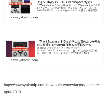
グイン5製品バンドル（TrackSpacerなど）
『Wavesfactory Effects Bundle』は、Wavesfactoryの人気
のFXプラグイン5つの製品をセットにしたバンドルです。
2024年8月6日：＊サマーセール 2024で恐らく過去最安値
圏です!!!この全部入りバンドルが今期サマーセールの目玉
でしょう。Wavesfactory ...
sawayakatrip.com
『TrackSpacer』トラック同士の音のぶつかり合
いを整理するための超便利＆お手軽ツール
評価の高いダイナミック・プロセッサー：
Wavesfactory『TrackSpacer』。言わずもがなの人気製
品。非常に優れたツールです。2025年11月18日：
『Wavesfactory Black Friday セール 2025』で、半額来て
います! 気になっていた方はこの特別セール期間中にチェ...
sawayakatrip.com
https://sawayakatrip.com/daw-sale-wavesfactory-spectre-
april-2019