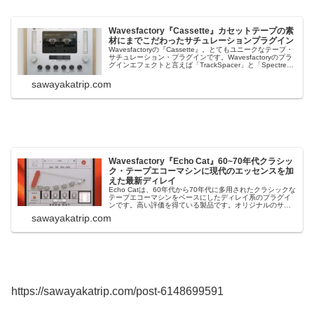
Wavesfactory『Cassette』カセットテープの素
材にまでこだわったサチュレーションプラグイン
Wavesfactoryの『Cassette』。とてもユニークなテープ・
サチュレーション・プラグインです。Wavesfactoryのプラ
グインエフェクトと言えば「TrackSpacer」と「Spectre」
の二製品。どちらもユーザーからの評価が非常に高い製品
でが、この「Cassette」もじわじわ人...
sawayakatrip.com
Wavesfactory『Echo Cat』60~70年代クラシッ
ク・テープエコーマシンに現代のエッセンスを加
えた最新ディレイ
Echo Catは、60年代から70年代に多用されたクラシックな
テープエコーマシンをベースにしたディレイ系のプラグイ
ンです。高い評価を得ている製品です。オリジナルのサウ
ンドはそのままに、ダッキング、M/S、テンポシンクなど
sawayakatrip.com
の現代的な機能を搭載しています。2025年11月18日：
「WavesFacto...
https://sawayakatrip.com/post-6148699591