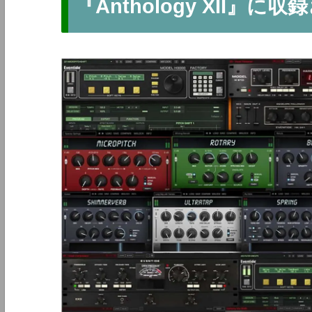
『Anthology XII』