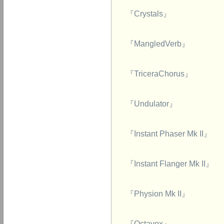
『Crystals』
『MangledVerb』
『TriceraChorus』
『Undulator』
『Instant Phaser Mk II』
『Instant Flanger Mk II』
『Physion Mk II』
『Octavox』