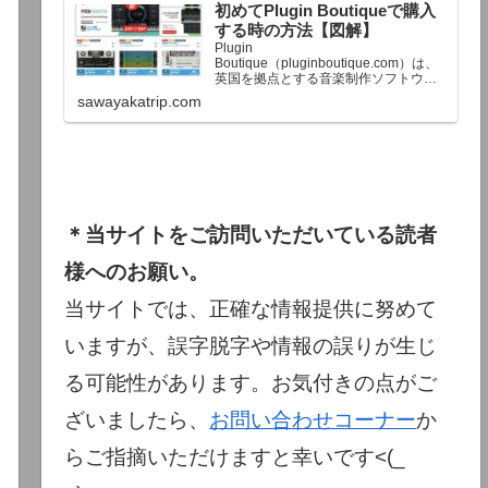
初めてPlugin Boutiqueで購入
終了予定日：日本時間：6/1（月…
する時の方法【図解】
Plugin
Boutique（pluginboutique.com）は、
英国を拠点とする音楽制作ソフトウェ
アの大手販売サイトです。充実したセ
sawayakatrip.com
ール企画と洗練された購入システム
で、世界中のミュージシャンに利用さ
れています。Plugin Boutiqueのメイン
ページ購入前に知っておきたいこと価
格表示に…
＊当サイトをご訪問いただいている読者
様へのお願い。
当サイトでは、正確な情報提供に努めて
いますが、誤字脱字や情報の誤りが生じ
る可能性があります。お気付きの点がご
ざいましたら、
お問い合わせコーナー
か
らご指摘いただけますと幸いです<(_