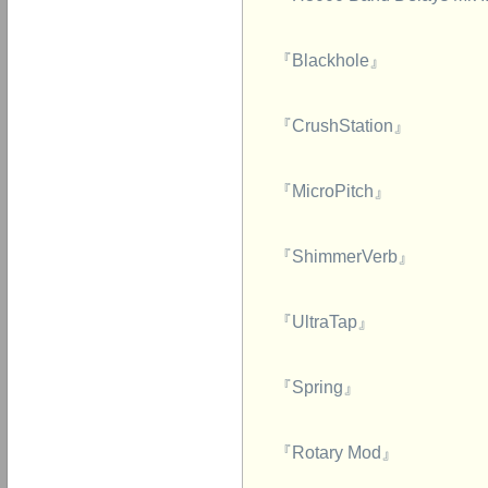
『Blackhole』
『CrushStation』
『MicroPitch』
『ShimmerVerb』
『UltraTap』
『Spring』
『Rotary Mod』