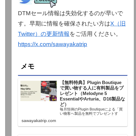
DTMセール情報は失効化するのが早いで
す。早期に情報を確保されたい方は
X（旧
Twitter）の更新情報
をご活用ください。
https://x.com/sawayakatrip
メモ
【無料特典】Plugin Boutique
で買い物する人に有料製品をプ
レゼント（Melodyne 5
EssentialやArturia、D16製品な
ど）
毎月恒例のPlugin Boutiqueによる「買
い物客へ製品を無料でプレゼントす
る」企画。今月もプレゼント企画が用
sawayakatrip.com
意されています。Plugin Boutiqueで一
定額以上のお金を出して何かを購入す
れば、以下に紹介するプレゼントを無
料で貰うことができます。＊無料配布