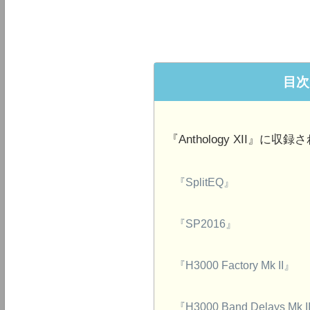
目次
『Anthology XII』に
『SplitEQ』
『SP2016』
『H3000 Factory Mk II』
『H3000 Band Delays Mk I