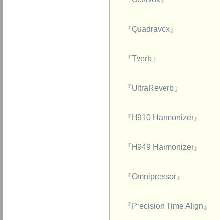
『Quadravox』
『Tverb』
『UltraReverb』
『H910 Harmonizer』
『H949 Harmonizer』
『Omnipressor』
『Precision Time Align』